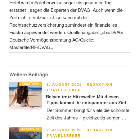
Hotel wird möglicherweise sogar ein gesamter Tag
erstattet“, sagen die Experten der DVAG. Auch wenn die
Zeit nicht ersetzbar ist, so kann mit der
Rechtsschutzversicherung zumindest ein finanzielles
Fiasko abgewendet werden. Quellenangabe: „obs/DVAG
Deutsche Vermögensberatung AG/Quelle:
Masterfile/RF/DVAG
„
Weitere Beiträge
KURZTRIPS
VERÖFFENTLICHT
9. AUGUST 2026
|
REDAKTION
AM
TRAVELSEEKER
Reisen trotz Hitzewelle: Mit diesen
Tipps kommt ihr entspannter ans Ziel
Der Sommer bringt für viele die schönste
Zeit des Jahres – gleichzeitig sorgen …
ABENTEUER
VERÖFFENTLICHT
2. AUGUST 2026
|
REDAKTION
AM
TRAVELSEEKER