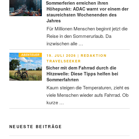
Sommerferien erreichen ihren
Höhepunkt: ADAC warnt vor einem der
staureichsten Wochenenden des
Jahres
Für Millionen Menschen beginnt jetzt die
Reise in den Sommerurlaub. Da
inzwischen alle …
ABENTEUER
VERÖFFENTLICHT
19. JULI 2026
|
REDAKTION
AM
TRAVELSEEKER
Sicher mit dem Fahrrad durch die
Hitzewelle: Diese Tipps helfen bei
Sommerfahrten
Kaum steigen die Temperaturen, zieht es
viele Menschen wieder aufs Fahrrad. Ob
kurze …
NEUESTE BEITRÄGE