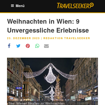
Zum
Menü
Inhalt
springen
Weihnachten in Wien: 9
Unvergessliche Erlebnisse
VERÖFFENTLICHT
23. DEZEMBER 2023
|
REDAKTION TRAVELSEEKER
AM
Titel: Wiener Straßen an Weihnachten