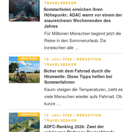
AM
TRAVELSEEKER
Sommerferien erreichen ihren
Höhepunkt: ADAC warnt vor einem der
staureichsten Wochenenden des
Jahres
Für Millionen Menschen beginnt jetzt die
Reise in den Sommerurlaub. Da
inzwischen alle …
ABENTEUER
VERÖFFENTLICHT
19. JULI 2026
|
REDAKTION
AM
TRAVELSEEKER
Sicher mit dem Fahrrad durch die
Hitzewelle: Diese Tipps helfen bei
Sommerfahrten
Kaum steigen die Temperaturen, zieht es
viele Menschen wieder aufs Fahrrad. Ob
kurze …
ABENTEUER
VERÖFFENTLICHT
12. JULI 2026
|
REDAKTION
AM
TRAVELSEEKER
ADFC-Ranking 2026: Zwei der