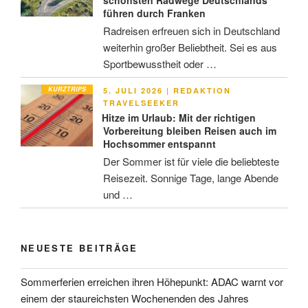
schönsten Radwege Deutschlands
führen durch Franken
Radreisen erfreuen sich in Deutschland
weiterhin großer Beliebtheit. Sei es aus
Sportbewusstheit oder …
KURZTRIPS
VERÖFFENTLICHT
5. JULI 2026
|
REDAKTION
AM
TRAVELSEEKER
Hitze im Urlaub: Mit der richtigen
Vorbereitung bleiben Reisen auch im
Hochsommer entspannt
Der Sommer ist für viele die beliebteste
Reisezeit. Sonnige Tage, lange Abende
und …
NEUESTE BEITRÄGE
Sommerferien erreichen ihren Höhepunkt: ADAC warnt vor
einem der staureichsten Wochenenden des Jahres