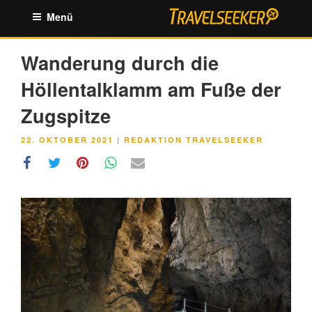
Zum
Menü
Inhalt
springen
Wanderung durch die
Höllentalklamm am Fuße der
Zugspitze
VERÖFFENTLICHT
22. OKTOBER 2021
|
REDAKTION TRAVELSEEKER
AM