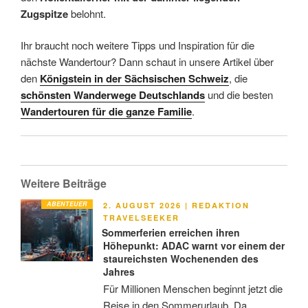
Zugspitze
belohnt.
Ihr braucht noch weitere Tipps und Inspiration für die
nächste Wandertour? Dann schaut in unsere Artikel über
den
Königstein in der Sächsischen Schweiz
, die
schönsten Wanderwege Deutschlands
und die besten
Wandertouren für die ganze Familie
.
Weitere Beiträge
ABENTEUER
VERÖFFENTLICHT
2. AUGUST 2026
|
REDAKTION
AM
TRAVELSEEKER
Sommerferien erreichen ihren
Höhepunkt: ADAC warnt vor einem der
staureichsten Wochenenden des
Jahres
Für Millionen Menschen beginnt jetzt die
Reise in den Sommerurlaub. Da