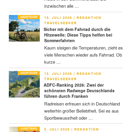
inzwischen alle …
ABENTEUER
VERÖFFENTLICHT
19. JULI 2026
|
REDAKTION
AM
TRAVELSEEKER
Sicher mit dem Fahrrad durch die
Hitzewelle: Diese Tipps helfen bei
Sommerfahrten
Kaum steigen die Temperaturen, zieht es
viele Menschen wieder aufs Fahrrad. Ob
kurze …
ABENTEUER
VERÖFFENTLICHT
12. JULI 2026
|
REDAKTION
AM
TRAVELSEEKER
ADFC-Ranking 2026: Zwei der
schönsten Radwege Deutschlands
führen durch Franken
Radreisen erfreuen sich in Deutschland
weiterhin großer Beliebtheit. Sei es aus
Sportbewusstheit oder …
KURZTRIPS
VERÖFFENTLICHT
5. JULI 2026
|
REDAKTION