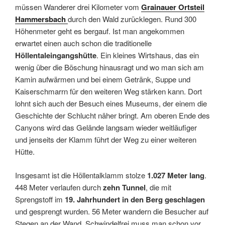
müssen Wanderer drei Kilometer vom
Grainauer Ortsteil
Hammersbach
durch den Wald zurücklegen. Rund 300
Höhenmeter geht es bergauf. Ist man angekommen
erwartet einen auch schon die traditionelle
Höllentaleingangshütte
. Ein kleines Wirtshaus, das ein
wenig über die Böschung hinausragt und wo man sich am
Kamin aufwärmen und bei einem Getränk, Suppe und
Kaiserschmarrn für den weiteren Weg stärken kann. Dort
lohnt sich auch der Besuch eines Museums, der einem die
Geschichte der Schlucht näher bringt. Am oberen Ende des
Canyons wird das Gelände langsam wieder weitläufiger
und jenseits der Klamm führt der Weg zu einer weiteren
Hütte.
Insgesamt ist die Höllentalklamm stolze
1.027 Meter lang
.
448 Meter verlaufen durch
zehn Tunnel
, die mit
Sprengstoff im
19. Jahrhundert in den Berg geschlagen
und gesprengt wurden. 56 Meter wandern die Besucher auf
Stegen an der Wand. Schwindelfrei muss man schon vor