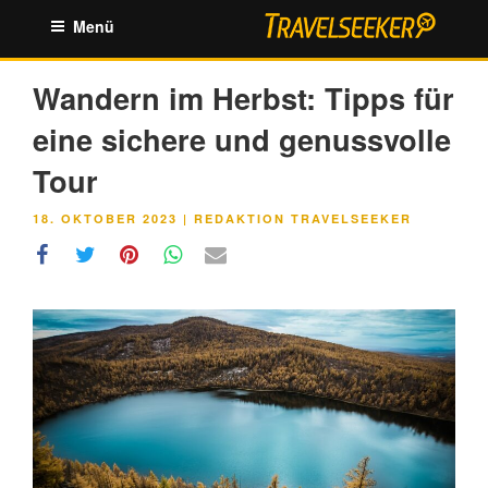
Zum
Menü
Inhalt
springen
Wandern im Herbst: Tipps für
eine sichere und genussvolle
Tour
VERÖFFENTLICHT
18. OKTOBER 2023
|
REDAKTION TRAVELSEEKER
AM