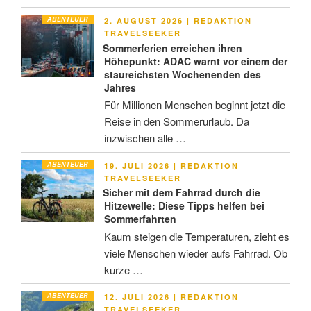
ABENTEUER
VERÖFFENTLICHT
2. AUGUST 2026
|
REDAKTION
AM
TRAVELSEEKER
Sommerferien erreichen ihren
Höhepunkt: ADAC warnt vor einem der
staureichsten Wochenenden des
Jahres
Für Millionen Menschen beginnt jetzt die
Reise in den Sommerurlaub. Da
inzwischen alle …
ABENTEUER
VERÖFFENTLICHT
19. JULI 2026
|
REDAKTION
AM
TRAVELSEEKER
Sicher mit dem Fahrrad durch die
Hitzewelle: Diese Tipps helfen bei
Sommerfahrten
Kaum steigen die Temperaturen, zieht es
viele Menschen wieder aufs Fahrrad. Ob
kurze …
ABENTEUER
VERÖFFENTLICHT
12. JULI 2026
|
REDAKTION
AM
TRAVELSEEKER