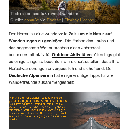
Titel: reisen-see-fuß-ruhend-wandern
Quelle:
asmuSe
via
Pixabay
|
Pixabay License
Der Herbst ist eine wundervolle
Zeit, um die Natur auf
Wanderungen zu genießen.
Die Farben des Laubs und
das angenehme Wetter machen diese Jahreszeit
besonders attraktiv für
Outdoor-Aktivitäten
. Allerdings gibt
es einige Dinge zu beachten, um sicherzustellen, dass Ihre
Herbstwanderungen unvergesslich und sicher sind. Der
Deutsche Alpenverein
hat einige wichtige Tipps für alle
Wanderfreunde zusammengestellt:
Link
Embed