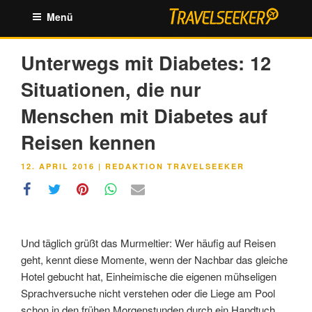
Zum
Menü
Inhalt
springen
Unterwegs mit Diabetes: 12
Situationen, die nur
Menschen mit Diabetes auf
Reisen kennen
VERÖFFENTLICHT
12. APRIL 2016
|
REDAKTION TRAVELSEEKER
AM
Und täglich grüßt das Murmeltier: Wer häufig auf Reisen
geht, kennt diese Momente, wenn der Nachbar das gleiche
Hotel gebucht hat, Einheimische die eigenen mühseligen
Sprachversuche nicht verstehen oder die Liege am Pool
schon in den frühen Morgenstunden durch ein Handtuch