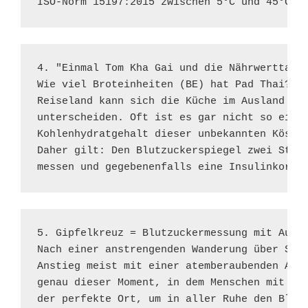
ISO-Norm 15197:2015 zwischen 5°C und 45°C z
4. "Einmal Tom Kha Gai und die Nährwerttabel
Wie viel Broteinheiten (BE) hat Pad Thai? Od
Reiseland kann sich die Küche im Ausland deu
unterscheiden. Oft ist es gar nicht so einfa
Kohlenhydratgehalt dieser unbekannten Köstli
Daher gilt: Den Blutzuckerspiegel zwei Stund
messen und gegebenenfalls eine Insulinkorre
5. Gipfelkreuz = Blutzuckermessung mit Aussi
Nach einer anstrengenden Wanderung über Stoc
Anstieg meist mit einer atemberaubenden Auss
genau dieser Moment, in dem Menschen mit Dia
der perfekte Ort, um in aller Ruhe den Blutz