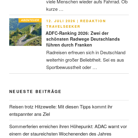
viele Menschen wieder aufs Fahrrad. Ob
kurze …
ABENTEUER
VERÖFFENTLICHT
12. JULI 2026
|
REDAKTION
AM
TRAVELSEEKER
ADFC-Ranking 2026: Zwei der
schönsten Radwege Deutschlands
führen durch Franken
Radreisen erfreuen sich in Deutschland
weiterhin großer Beliebtheit. Sei es aus
Sportbewusstheit oder …
NEUESTE BEITRÄGE
Reisen trotz Hitzewelle: Mit diesen Tipps kommt ihr
entspannter ans Ziel
Sommerferien erreichen ihren Höhepunkt: ADAC warnt vor
einem der staureichsten Wochenenden des Jahres