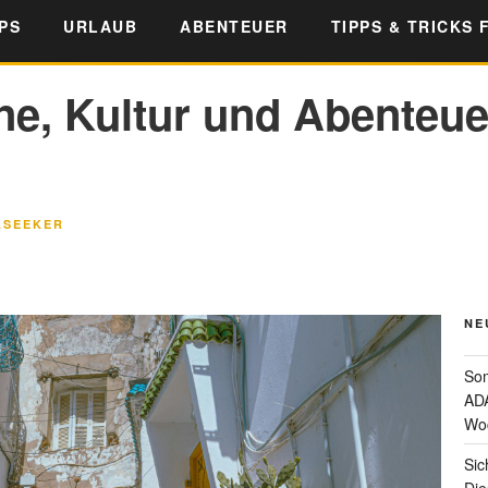
PS
URLAUB
ABENTEUER
TIPPS & TRICKS 
e, Kultur und Abenteue
LSEEKER
NE
Som
ADA
Wo
Sic
Die