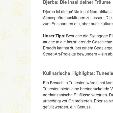
Djerba: Die Insel deiner Träume
Djerba ist die größte Insel Nordafrika
Atmosphäre ausklingen zu lassen. Die
zum Entspannen ein, aber auch kulturell
Unser Tipp
: Besuche die Synagoge El 
tauche in die faszinierende Geschichte
Erriadh kannst du bei einem Spazierg
Street-Art-Projekte bewundern – ein ab
Kulinarische Highlights: Tunesie
Ein Besuch in Tunesien wäre nicht kom
Tunesien bietet eine beeindruckende Vi
nordafrikanische Einflüsse vereinen. D
unbedingt vor Ort probieren. Ebenso sin
gefüllt werden, ein Genuss.