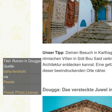
Unser Tipp
: Deinen Besuch in Karthag
römischen Villen in Sidi Bou Said ver
Titel: Ruinen in Dougga
Architektur entdecken kannst. Eine gef
Quelle:
dieser beeindruckenden Orte näher.
baha ferchichi
via
Pexels
|
Dougga: Das versteckte Juwel 
Pexels Photo License