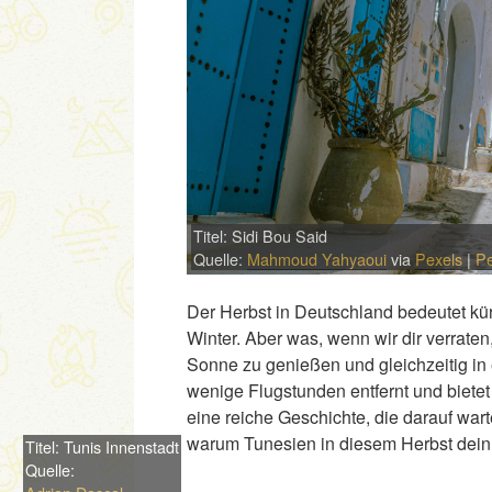
Titel: Sidi Bou Said
Quelle:
Mahmoud Yahyaoui
via
Pexels
|
Pe
Der Herbst in Deutschland bedeutet kü
Winter. Aber was, wenn wir dir verraten
Sonne zu genießen und gleichzeitig in 
wenige Flugstunden entfernt und biet
eine reiche Geschichte, die darauf wa
warum Tunesien in diesem Herbst dein n
Titel: Tunis Innenstadt
Quelle: