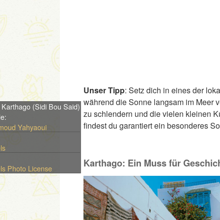
Unser Tipp
: Setz dich in eines der lo
während die Sonne langsam im Meer ver
: Karthago (Sidi Bou Said)
zu schlendern und die vielen kleinen 
le:
findest du garantiert ein besonderes So
oud Yahyaoui
ls
Karthago: Ein Muss für Geschic
ls Photo License