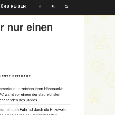
FÜRS REISEN
r nur einen
UESTE BEITRÄGE
merferien erreichen ihren Höhepunkt:
C warnt vor einem der staureichsten
chenenden des Jahres
her mit dem Fahrrad durch die Hitzewelle:
se Tipps helfen bei Sommerfahrten