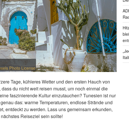
ADF
Rad
Hit
ble
ent
„Je
Ita
xels Photo License
rzere Tage, kühleres Wetter und den ersten Hauch von
, dass du nicht weit reisen musst, um noch einmal die
eine faszinierende Kultur einzutauchen? Tunesien ist nur
et genau das: warme Temperaturen, endlose Strände und
rtet, entdeckt zu werden. Lass uns gemeinsam erkunden,
ächstes Reiseziel sein sollte!