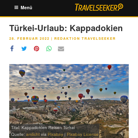
Zum
Menü
Inhalt
springen
Türkei-Urlaub: Kappadokien
VERÖFFENTLICHT
28. FEBRUAR 2022
|
REDAKTION TRAVELSEEKER
AM
Titel: Kappadokien Reisen Türkei
Quelle:
amlicht
via
Pixabay
|
Pixabay License