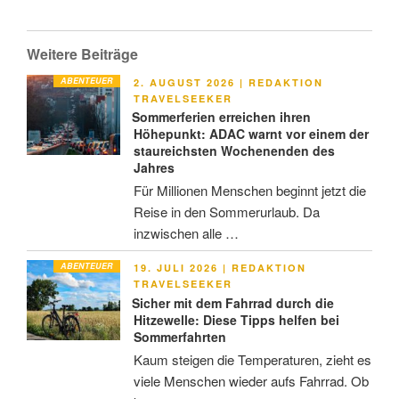
Weitere Beiträge
ABENTEUER
VERÖFFENTLICHT
2. AUGUST 2026
|
REDAKTION
AM
TRAVELSEEKER
Sommerferien erreichen ihren
Höhepunkt: ADAC warnt vor einem der
staureichsten Wochenenden des
Jahres
Für Millionen Menschen beginnt jetzt die
Reise in den Sommerurlaub. Da
inzwischen alle …
ABENTEUER
VERÖFFENTLICHT
19. JULI 2026
|
REDAKTION
AM
TRAVELSEEKER
Sicher mit dem Fahrrad durch die
Hitzewelle: Diese Tipps helfen bei
Sommerfahrten
Kaum steigen die Temperaturen, zieht es
viele Menschen wieder aufs Fahrrad. Ob