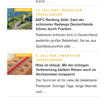
kurze …
ABENTEUER
VERÖFFENTLICHT
12. JULI 2026
|
REDAKTION
AM
TRAVELSEEKER
ADFC-Ranking 2026: Zwei der
schönsten Radwege Deutschlands
führen durch Franken
Radreisen erfreuen sich in Deutschland
weiterhin großer Beliebtheit. Sei es aus
Sportbewusstheit oder …
KURZTRIPS
VERÖFFENTLICHT
5. JULI 2026
|
REDAKTION
AM
TRAVELSEEKER
Hitze im Urlaub: Mit der richtigen
Vorbereitung bleiben Reisen auch im
Hochsommer entspannt
Der Sommer ist für viele die beliebteste
Reisezeit. Sonnige Tage, lange Abende
und …