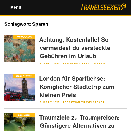
Zum
Menü
Inhalt
springen
Schlagwort:
Sparen
Achtung, Kostenfalle! So
TREKKING
vermeidest du versteckte
Gebühren im Urlaub
VERÖFFENTLICHT
2. APRIL 2025
|
REDAKTION TRAVELSEEKER
AM
London für Sparfüchse:
KURZTRIPS
Königlicher Städtetrip zum
kleinen Preis
VERÖFFENTLICHT
5. MÄRZ 2025
|
REDAKTION TRAVELSEEKER
AM
Traumziele zu Traumpreisen:
URLAUB
Günstigere Alternativen zu