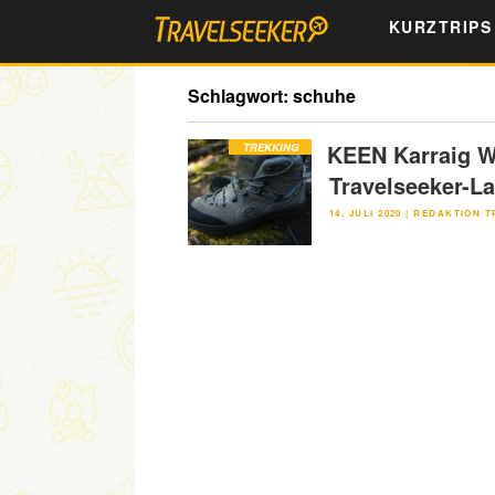
Zum
KURZTRIPS
Inhalt
springen
Schlagwort:
schuhe
KEEN Karraig W
TREKKING
Travelseeker-La
VERÖFFENTLICHT
14. JULI 2020
|
REDAKTION T
AM