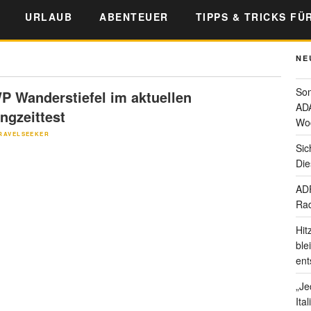
URLAUB
ABENTEUER
TIPPS & TRICKS FÜ
NE
Som
P Wanderstiefel im aktuellen
ADA
ngzeittest
Wo
RAVELSEEKER
Sic
Die
ADF
Rad
Hit
ble
ent
„Je
Ita