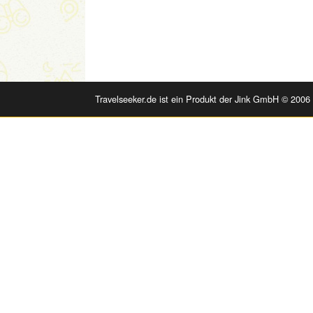
Travelseeker.de ist ein Produkt der Jink GmbH © 2006 