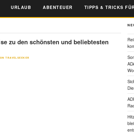
URLAUB
ABENTEUER
TIPPS & TRICKS FÜ
NE
Rei
ise zu den schönsten und beliebtesten
kom
Som
ON TRAVELSEEKER
ADA
Wo
Sic
Die
ADF
Rad
Hit
ble
ent