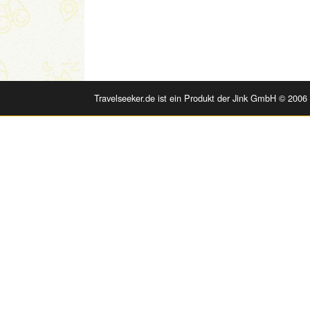
Travelseeker.de ist ein Produkt der Jink GmbH © 2006 