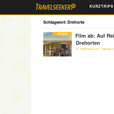
Zum
KURZTRIPS
Inhalt
springen
Schlagwort:
Drehorte
Film ab: Auf Re
URLAUB
Drehorten
VERÖFFENTLICHT
17. FEBRUAR 2023
|
REDAKTI
AM