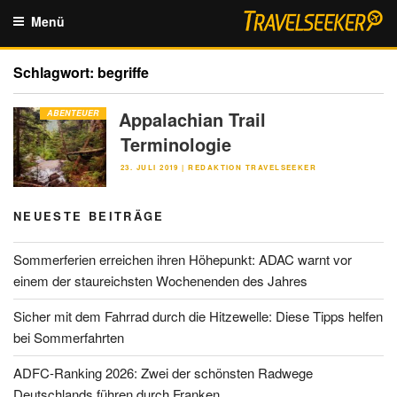
Zum
Menü
Inhalt
springen
Schlagwort:
begriffe
Appalachian Trail
ABENTEUER
Terminologie
VERÖFFENTLICHT
23. JULI 2019
|
REDAKTION TRAVELSEEKER
AM
NEUESTE BEITRÄGE
Sommerferien erreichen ihren Höhepunkt: ADAC warnt vor
einem der staureichsten Wochenenden des Jahres
Sicher mit dem Fahrrad durch die Hitzewelle: Diese Tipps helfen
bei Sommerfahrten
ADFC-Ranking 2026: Zwei der schönsten Radwege
Deutschlands führen durch Franken