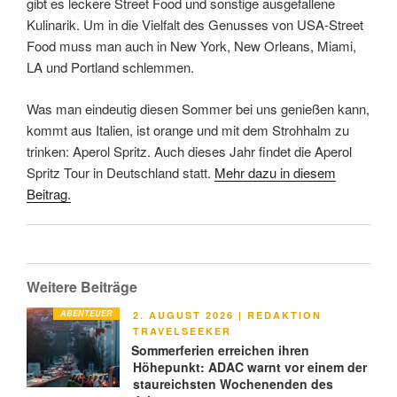
gibt es leckere Street Food und sonstige ausgefallene
Kulinarik. Um in die Vielfalt des Genusses von USA-Street
Food muss man auch in New York, New Orleans, Miami,
LA und Portland schlemmen.
Was man eindeutig diesen Sommer bei uns genießen kann,
kommt aus Italien, ist orange und mit dem Strohhalm zu
trinken: Aperol Spritz. Auch dieses Jahr findet die Aperol
Spritz Tour in Deutschland statt.
Mehr dazu in diesem
Beitrag.
Weitere Beiträge
ABENTEUER
VERÖFFENTLICHT
2. AUGUST 2026
|
REDAKTION
AM
TRAVELSEEKER
Sommerferien erreichen ihren
Höhepunkt: ADAC warnt vor einem der
staureichsten Wochenenden des