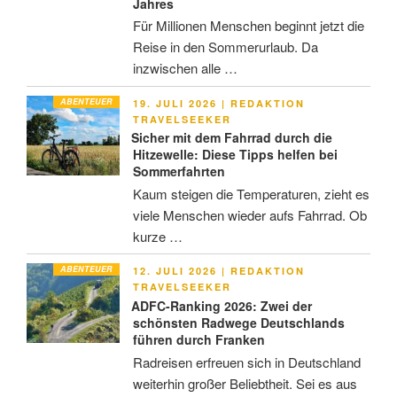
Jahres
Für Millionen Menschen beginnt jetzt die
Reise in den Sommerurlaub. Da
inzwischen alle …
ABENTEUER
VERÖFFENTLICHT
19. JULI 2026
|
REDAKTION
AM
TRAVELSEEKER
Sicher mit dem Fahrrad durch die
Hitzewelle: Diese Tipps helfen bei
Sommerfahrten
Kaum steigen die Temperaturen, zieht es
viele Menschen wieder aufs Fahrrad. Ob
kurze …
ABENTEUER
VERÖFFENTLICHT
12. JULI 2026
|
REDAKTION
AM
TRAVELSEEKER
ADFC-Ranking 2026: Zwei der
schönsten Radwege Deutschlands
führen durch Franken
Radreisen erfreuen sich in Deutschland
weiterhin großer Beliebtheit. Sei es aus