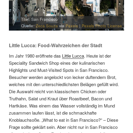
Titel: San Francisco
Quelle:
Zeca Souza
via
Pexels
|
Pexels Photo License
Little Lucca: Food-Wahrzeichen der Stadt
Im Jahr 1980 eröffnete das
Little Lucca
. Heute ist der
Speciality Sandwich Shop eines der kulinarischen
Highlights und Must-Visited Spots in San Francisco.
Besucher werden angelockt von lecker duftendem Brot,
welches mit den unterschiedlichsten Belägen gefüllt wird.
Die Auswahl reicht von klassischem Chicken oder
Truthahn, Salat und Kraut über Roastbeef, Bacon und
Hartkäse. Was einem das Wasser vollständig im Mund
zusammen laufen lässt, ist die schmackhafte
Knoblauchsoße. „What to eat in San Francisco?“ – Diese
Frage sollte geklärt sein. Aber nicht nur in San Francisco