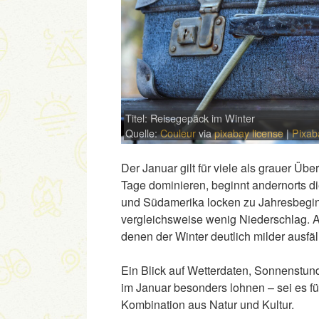
Titel: Reisegepäck im Winter
Quelle:
Couleur
via
pixabay license
|
Pixab
Der Januar gilt für viele als grauer Ü
Tage dominieren, beginnt andernorts di
und Südamerika locken zu Jahresbeginn
vergleichsweise wenig Niederschlag. A
denen der Winter deutlich milder ausfäll
Ein Blick auf Wetterdaten, Sonnenstu
im Januar besonders lohnen – sei es f
Kombination aus Natur und Kultur.