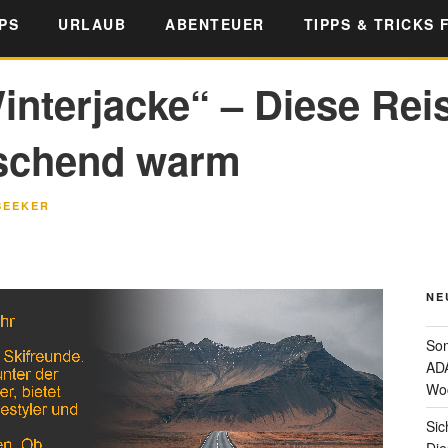
PS
URLAUB
ABENTEUER
TIPPS & TRICKS 
interjacke“ – Diese Reis
aschend warm
SEEKER
NE
Som
ADA
Wo
Sic
Die