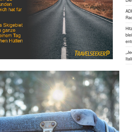
ADF
Rad
Hit
ble
ent
„Je
Ita