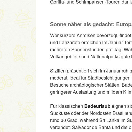
Gorilla- und Schimpansen-Touren dank 
Sonne näher als gedacht: Europ
Wer kürzere Anreisen bevorzugt, findet
und Lanzarote erreichen im Januar Tem
mehreren Sonnenstunden pro Tag. Wäh
Vulkangebiete und Nationalparks gute
Sizilien präsentiert sich im Januar ru
moderat, ideal für Stadtbesichtigunge
Besuche archäologischer Stätten. Baden
geringerer Auslastung und mildem Klim
Für klassischen
Badeurlaub
eignen si
Südküste oder der Nordosten Brasiliens
rund 30 Grad, während Sri Lanka im Sü
verbindet. Salvador de Bahia und die b