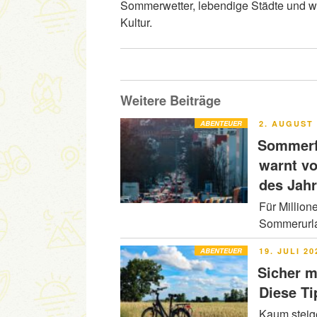
Sommerwetter, lebendige Städte und we
Kultur.
Weitere Beiträge
VERÖFFENT
ABENTEUER
2. AUGUST 
AM
Sommerfe
warnt v
des Jah
Für Million
Sommerurla
VERÖFFENT
ABENTEUER
19. JULI 20
AM
Sicher m
Diese Ti
Kaum steig