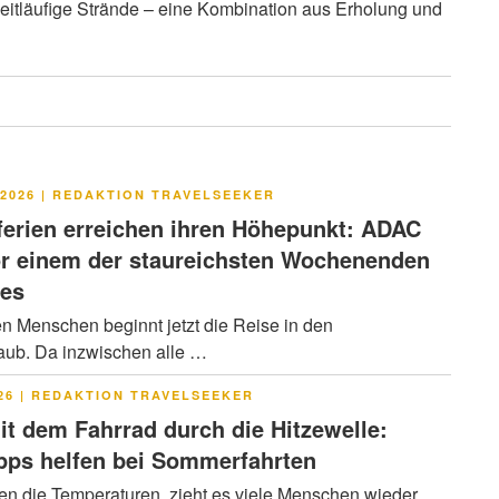
itläufige Strände – eine Kombination aus Erholung und
LICHT
2026
|
REDAKTION TRAVELSEEKER
rien erreichen ihren Höhepunkt: ADAC
or einem der staureichsten Wochenenden
res
en Menschen beginnt jetzt die Reise in den
ub. Da inzwischen alle …
LICHT
26
|
REDAKTION TRAVELSEEKER
it dem Fahrrad durch die Hitzewelle:
pps helfen bei Sommerfahrten
en die Temperaturen, zieht es viele Menschen wieder