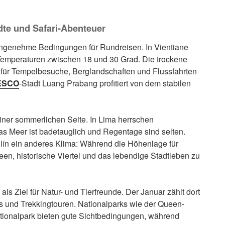
dte und Safari-Abenteuer
angenehme Bedingungen für Rundreisen. In Vientiane
Temperaturen zwischen 18 und 30 Grad. Die trockene
ch für Tempelbesuche, Berglandschaften und Flussfahrten
ESCO
-Stadt Luang Prabang profitiert von dem stabilen
iner sommerlichen Seite. In Lima herrschen
as Meer ist badetauglich und Regentage sind selten.
lín ein anderes Klima: Während die Höhenlage für
en, historische Viertel und das lebendige Stadtleben zu
ls Ziel für Natur- und Tierfreunde. Der Januar zählt dort
s und Trekkingtouren. Nationalparks wie der Queen-
ationalpark bieten gute Sichtbedingungen, während