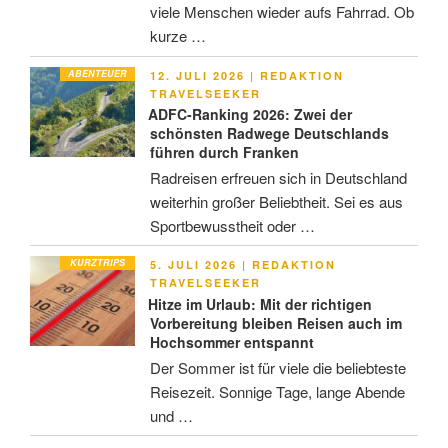
viele Menschen wieder aufs Fahrrad. Ob
kurze …
ABENTEUER
VERÖFFENTLICHT
12. JULI 2026
|
REDAKTION
AM
TRAVELSEEKER
ADFC-Ranking 2026: Zwei der
schönsten Radwege Deutschlands
führen durch Franken
Radreisen erfreuen sich in Deutschland
weiterhin großer Beliebtheit. Sei es aus
Sportbewusstheit oder …
KURZTRIPS
VERÖFFENTLICHT
5. JULI 2026
|
REDAKTION
AM
TRAVELSEEKER
Hitze im Urlaub: Mit der richtigen
Vorbereitung bleiben Reisen auch im
Hochsommer entspannt
Der Sommer ist für viele die beliebteste
Reisezeit. Sonnige Tage, lange Abende
und …