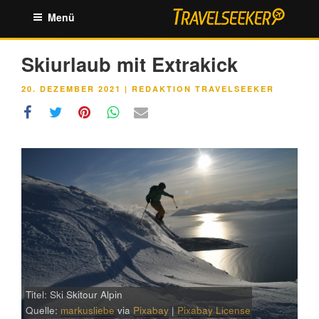
Zum
Menü
Inhalt
springen
Skiurlaub mit Extrakick
VERÖFFENTLICHT
20. DEZEMBER 2021
|
REDAKTION TRAVELSEEKER
AM
Titel: Ski Skitour Alpin
Quelle:
markusliebe
via
Pixabay
|
Pixabay License