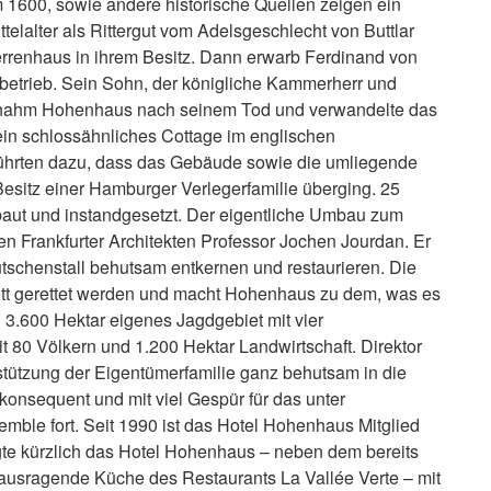
m 1600, sowie andere historische Quellen zeigen ein
elalter als Rittergut vom Adelsgeschlecht von Buttlar
errenhaus in ihrem Besitz. Dann erwarb Ferdinand von
sbetrieb. Sein Sohn, der königliche Kammerherr und
ernahm Hohenhaus nach seinem Tod und verwandelte das
ein schlossähnliches Cottage im englischen
führten dazu, dass das Gebäude sowie die umliegende
Besitz einer Hamburger Verlegerfamilie überging. 25
aut und instandgesetzt. Der eigentliche Umbau zum
n Frankfurter Architekten Professor Jochen Jourdan. Er
tschenstall behutsam entkernen und restaurieren. Die
ett gerettet werden und macht Hohenhaus zu dem, was es
3.600 Hektar eigenes Jagdgebiet mit vier
it 80 Völkern und 1.200 Hektar Landwirtschaft. Direktor
tützung der Eigentümerfamilie ganz behutsam in die
konsequent und mit viel Gespür für das unter
le fort. Seit 1990 ist das Hotel Hohenhaus Mitglied
gte kürzlich das Hotel Hohenhaus – neben dem bereits
rausragende Küche des Restaurants La Vallée Verte – mit