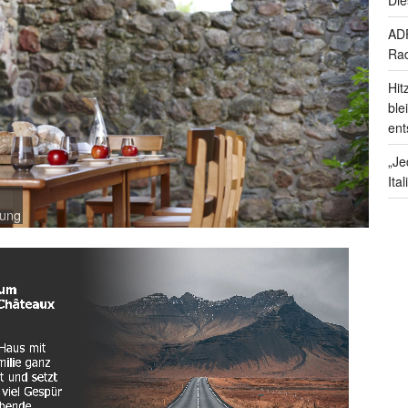
ADF
Rad
Hit
ble
ent
„Je
Ita
lung