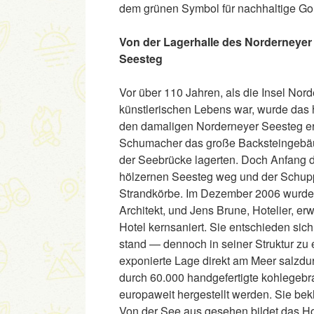
dem grünen Symbol für nachhaltige Go
Von der Lagerhalle des Norderneyer
Seesteg
Vor über 110 Jahren, als die Insel Nord
künstlerischen Lebens war, wurde das
den damaligen Norderneyer Seesteg erb
Schumacher das große Backsteingebäud
der Seebrücke lagerten. Doch Anfang d
hölzernen Seesteg weg und der Schupp
Strandkörbe. Im Dezember 2006 wurde
Architekt, und Jens Brune, Hotelier, e
Hotel kernsaniert. Sie entschieden si
stand — dennoch in seiner Struktur zu 
exponierte Lage direkt am Meer salzdur
durch 60.000 handgefertigte kohlegebra
europaweit hergestellt werden. Sie b
Von der See aus gesehen bildet das Hot