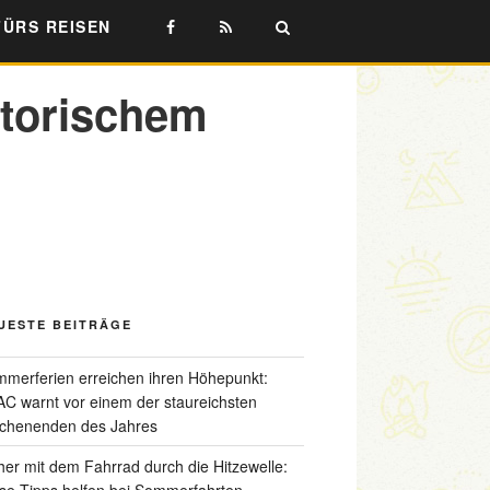
FÜRS REISEN
storischem
UESTE BEITRÄGE
merferien erreichen ihren Höhepunkt:
C warnt vor einem der staureichsten
chenenden des Jahres
her mit dem Fahrrad durch die Hitzewelle:
se Tipps helfen bei Sommerfahrten