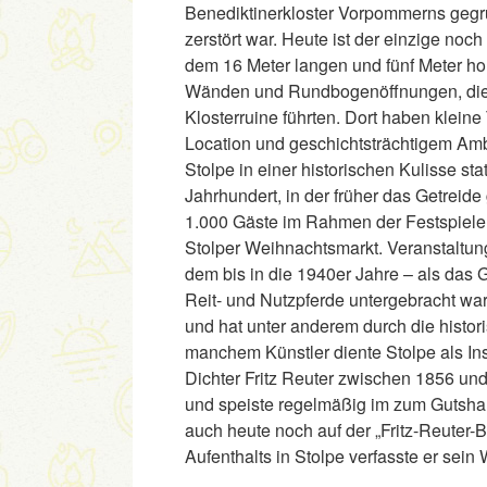
Benediktinerkloster Vorpommerns gegrü
zerstört war. Heute ist der einzige no
dem 16 Meter langen und fünf Meter h
Wänden und Rundbogenöffnungen, die 
Klosterruine führten. Dort haben klein
Location und geschichtsträchtigem Amb
Stolpe in einer historischen Kulisse s
Jahrhundert, in der früher das Getreide 
1.000 Gäste im Rahmen der Festspiele
Stolper Weihnachtsmarkt. Veranstaltung
dem bis in die 1940er Jahre – als das G
Reit- und Nutzpferde untergebracht wa
und hat unter anderem durch die hist
manchem Künstler diente Stolpe als Ins
Dichter Fritz Reuter zwischen 1856 un
und speiste regelmäßig im zum Gutsha
auch heute noch auf der „Fritz-Reuter-
Aufenthalts in Stolpe verfasste er sei