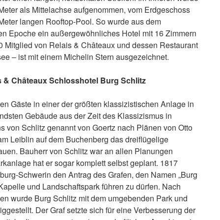
 Meter als Mittelachse aufgenommen, vom Erdgeschoss
Meter langen Rooftop-Pool. So wurde aus dem
en Epoche ein außergewöhnliches Hotel mit 16 Zimmern
010 Mitglied von Relais & Châteaux und dessen Restaurant
see – ist mit einem Michelin Stern ausgezeichnet.
is & Châteaux Schlosshotel Burg Schlitz
n Gäste in einer der größten klassizistischen Anlage in
ndsten Gebäude aus der Zeit des Klassizismus in
s von Schlitz genannt von Goertz nach Plänen von Otto
dam Leiblin auf dem Buchenberg das dreiflügelige
uen. Bauherr von Schlitz war an allen Planungen
arkanlage hat er sogar komplett selbst geplant. 1817
nburg-Schwerin den Antrag des Grafen, den Namen „Burg
 Kapelle und Landschaftspark führen zu dürfen. Nach
gen wurde Burg Schlitz mit dem umgebenden Park und
iggestellt. Der Graf setzte sich für eine Verbesserung der