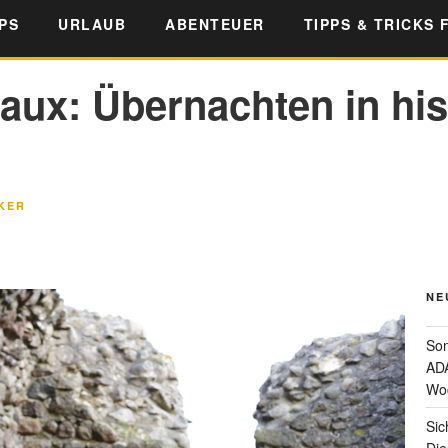
PS
URLAUB
ABENTEUER
TIPPS & TRICKS 
eaux: Übernachten in hi
KER
NE
Som
ADA
Wo
Sic
Die