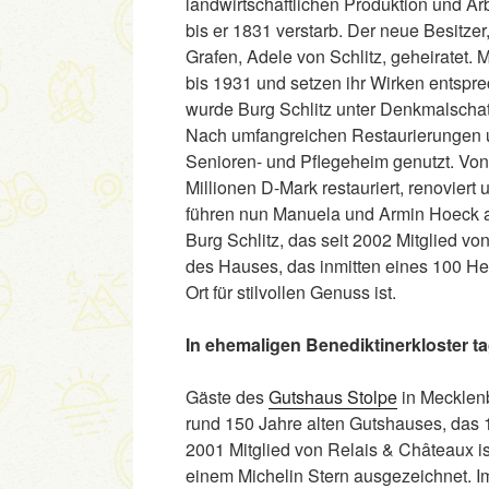
landwirtschaftlichen Produktion und A
bis er 1831 verstarb. Der neue Besitzer
Grafen, Adele von Schlitz, geheiratet. 
bis 1931 und setzen ihr Wirken entspre
wurde Burg Schlitz unter Denkmalschatz
Nach umfangreichen Restaurierungen 
Senioren- und Pflegeheim genutzt. Von
Millionen D-Mark restauriert, renovier
führen nun Manuela und Armin Hoeck a
Burg Schlitz, das seit 2002 Mitglied vo
des Hauses, das inmitten eines 100 Hek
Ort für stilvollen Genuss ist.
In ehemaligen Benediktinerkloster t
Gäste des
Gutshaus Stolpe
in Mecklen
rund 150 Jahre alten Gutshauses, das 1
2001 Mitglied von Relais & Châteaux is
einem Michelin Stern ausgezeichnet. Im