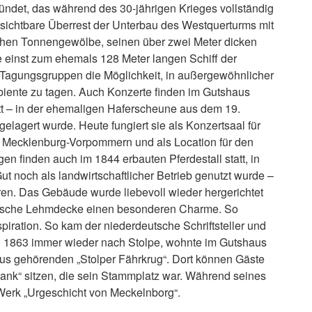
ndet, das während des 30-jährigen Krieges vollständig
ch sichtbare Überrest der Unterbau des Westquerturms mit
ohen Tonnengewölbe, seinen über zwei Meter dicken
einst zum ehemals 128 Meter langen Schiff der
e Tagungsgruppen die Möglichkeit, in außergewöhnlicher
iente zu tagen. Auch Konzerte finden im Gutshaus
tatt – in der ehemaligen Haferscheune aus dem 19.
gelagert wurde. Heute fungiert sie als Konzertsaal für
 Mecklenburg-Vorpommern und als Location für den
en finden auch im 1844 erbauten Pferdestall statt, in
ut noch als landwirtschaftlicher Betrieb genutzt wurde –
ren. Das Gebäude wurde liebevoll wieder hergerichtet
orische Lehmdecke einen besonderen Charme. So
piration. So kam der niederdeutsche Schriftsteller und
d 1863 immer wieder nach Stolpe, wohnte im Gutshaus
us gehörenden „Stolper Fährkrug“. Dort können Gäste
Bank“ sitzen, die sein Stammplatz war. Während seines
n Werk „Urgeschicht von Meckelnborg“.