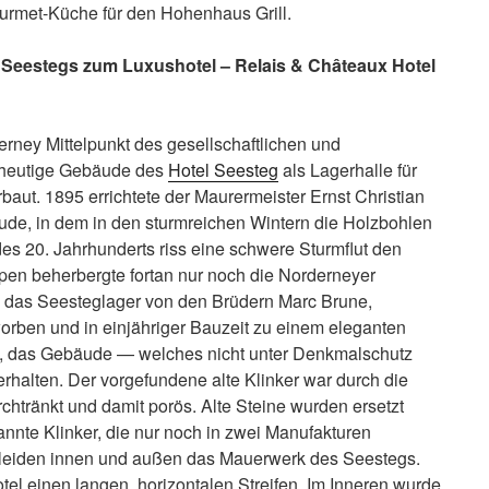
urmet-Küche für den Hohenhaus Grill.
 Seestegs
zum Luxushotel – Relais & Châteaux Hotel
erney Mittelpunkt des gesellschaftlichen und
 heutige Gebäude des
Hotel Seesteg
als Lagerhalle für
aut. 1895 errichtete der Maurermeister Ernst Christian
e, in dem in den sturmreichen Wintern die Holzbohlen
es 20. Jahrhunderts riss eine schwere Sturmflut den
en beherbergte fortan nur noch die Norderneyer
 das Seesteglager von den Brüdern Marc Brune,
rworben und in einjähriger Bauzeit zu einem eleganten
ch, das Gebäude — welches nicht unter Denkmalschutz
erhalten. Der vorgefundene alte Klinker war durch die
chtränkt und damit porös. Alte Steine wurden ersetzt
nnte Klinker, die nur noch in zwei Manufakturen
ekleiden innen und außen das Mauerwerk des Seestegs.
el einen langen, horizontalen Streifen. Im Inneren wurde