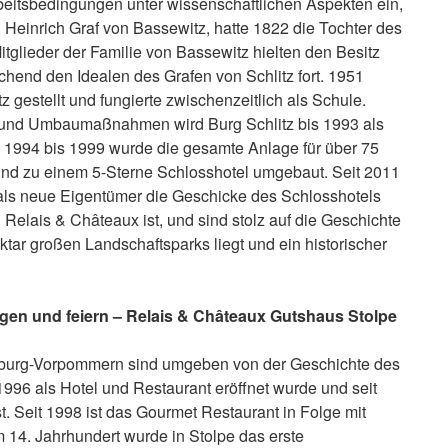
rbeitsbedingungen unter wissenschaftlichen Aspekten ein,
, Heinrich Graf von Bassewitz, hatte 1822 die Tochter des
Mitglieder der Familie von Bassewitz hielten den Besitz
chend den Idealen des Grafen von Schlitz fort. 1951
 gestellt und fungierte zwischenzeitlich als Schule.
und Umbaumaßnahmen wird Burg Schlitz bis 1993 als
 1994 bis 1999 wurde die gesamte Anlage für über 75
t und zu einem 5-Sterne Schlosshotel umgebaut. Seit 2011
ls neue Eigentümer die Geschicke des Schlosshotels
n Relais & Châteaux ist, und sind stolz auf die Geschichte
tar großen Landschaftsparks liegt und ein historischer
agen und feiern – Relais & Châteaux Gutshaus Stolpe
burg-Vorpommern sind umgeben von der Geschichte des
996 als Hotel und Restaurant eröffnet wurde und seit
t. Seit 1998 ist das Gourmet Restaurant in Folge mit
 14. Jahrhundert wurde in Stolpe das erste