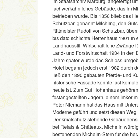
im Staatsarchiv Marburg, angefertigt u
fachwerkähnliches Gebäude, das im Mitt
betrieben wurde. Bis 1856 blieb das H
Schutzbar, genannt Milchling, den Gut
Rittmeister Rudolf von Schutzbar, üb
bis dato schlichte Herrenhaus 1901 in 
Landhausstil. Wirtschaftliche Zwänge 
Land- und Forstwirtschaft 1934 in den 
Jahre später wurde das Schloss umgeb
Hotel begann jedoch erst 1982 durch de
ließ den 1890 gebauten Pferde- und Ku
historische Fassade konnte fast kompl
heute ist. Zum Gut Hohenhaus gehören 
festangestellten Jägern, einem Imker m
Peter Niemann hat das Haus mit Unters
Moderne geführt und setzt diesen Weg 
Denkmalschutz stehende Gebäudeensemb
bei Relais & Châteaux. Michelin würdi
bestehenden Michelin-Stern für die he