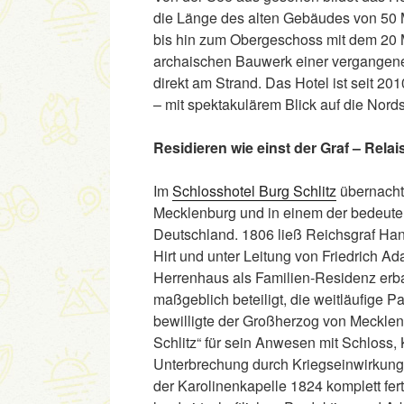
die Länge des alten Gebäudes von 50
bis hin zum Obergeschoss mit dem 20 
archaischen Bauwerk einer vergangen
direkt am Strand. Das Hotel ist seit 2
– mit spektakulärem Blick auf die Nord
Residieren wie einst der Graf – Rela
Im
Schlosshotel Burg Schlitz
übernachte
Mecklenburg und in einem der bedeute
Deutschland. 1806 ließ Reichsgraf Han
Hirt und unter Leitung von Friedrich A
Herrenhaus als Familien-Residenz erba
maßgeblich beteiligt, die weitläufige P
bewilligte der Großherzog von Meckle
Schlitz“ für sein Anwesen mit Schloss,
Unterbrechung durch Kriegseinwirkun
der Karolinenkapelle 1824 komplett fert