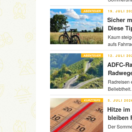
VERÖFFENT
ABENTEUER
19. JULI 20
AM
Sicher m
Diese Ti
Kaum steig
aufs Fahrr
VERÖFFENT
ABENTEUER
12. JULI 20
AM
ADFC-Ra
Radwege
Radreisen e
Beliebtheit
VERÖFFENT
KURZTRIPS
5. JULI 202
AM
Hitze im
bleiben
Der Sommer 