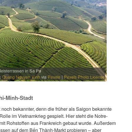
 Reisterrassen in Sa Pa
:
Quang Nguyen Vinh
via
Pexels
|
Pexels Photo License
hi-Minh-Stadt
st noch bekannter, denn die früher als Saigon bekannte
Rolle im Vietnamkrieg gespielt. Hier steht die Notre-
 mit Rohstoffen aus Frankreich gebaut wurde. Außerdem
ssen auf dem Bến Thành-Markt probieren – aber