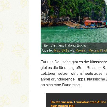
Titel: Vietnam: Halong-Bucht
Quelle:
Mad Skillz
via
Pexels
|
Pexels Phot
Für uns Deutsche gibt es die klassis
gibt es die für uns ‚großen‘ Reisen z.B
Letzterem setzen wir uns heute ausein
anbei grundlegende Tipps, klassische Zi
an sich eine Rundreise.
Link
Embed