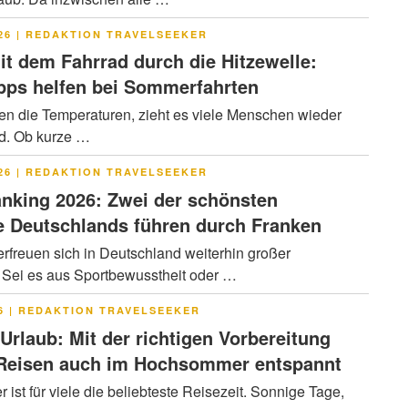
LICHT
26
|
REDAKTION TRAVELSEEKER
it dem Fahrrad durch die Hitzewelle:
pps helfen bei Sommerfahrten
en die Temperaturen, zieht es viele Menschen wieder
ad. Ob kurze …
LICHT
26
|
REDAKTION TRAVELSEEKER
nking 2026: Zwei der schönsten
 Deutschlands führen durch Franken
rfreuen sich in Deutschland weiterhin großer
. Sei es aus Sportbewusstheit oder …
LICHT
6
|
REDAKTION TRAVELSEEKER
 Urlaub: Mit der richtigen Vorbereitung
 Reisen auch im Hochsommer entspannt
ist für viele die beliebteste Reisezeit. Sonnige Tage,