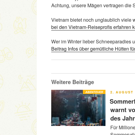
Achtung, unsere Mägen vertragen die S
Vietnam bietet noch unglaublich viele 
bei den Vietnam-Reiseprofis erfahren k
Wer im Winter lieber Schneeparadies 
Beitrag Infos über gemütliche Hütten fü
Weitere Beiträge
VERÖFFENT
ABENTEUER
2. AUGUST 
AM
Sommerfe
warnt v
des Jah
Für Million
Sommerurla