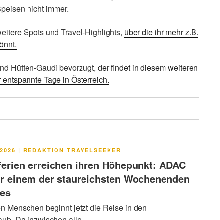
peisen nicht immer.
weitere Spots und Travel-Highlights,
über die ihr mehr z.B.
önnt.
und Hütten-Gaudi bevorzugt,
der findet in diesem weiteren
r entspannte Tage in Österreich.
LICHT
2026
|
REDAKTION TRAVELSEEKER
rien erreichen ihren Höhepunkt: ADAC
or einem der staureichsten Wochenenden
res
en Menschen beginnt jetzt die Reise in den
ub. Da inzwischen alle …