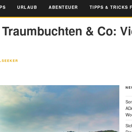
PS
URLAUB
ABENTEUER
TIPPS & TRICKS 
, Traumbuchten & Co: V
LSEEKER
NE
Som
ADA
Wo
Sic
Die