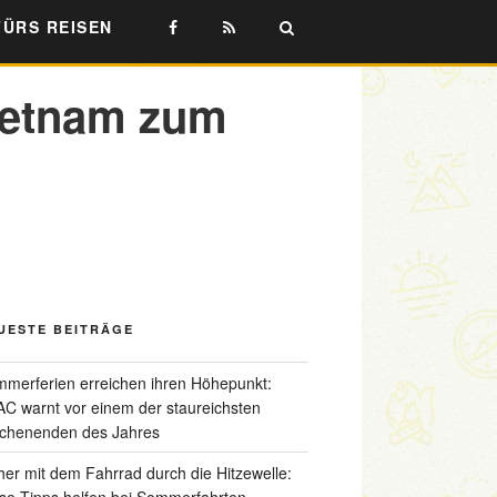
FÜRS REISEN
ietnam zum
UESTE BEITRÄGE
merferien erreichen ihren Höhepunkt:
C warnt vor einem der staureichsten
chenenden des Jahres
her mit dem Fahrrad durch die Hitzewelle:
se Tipps helfen bei Sommerfahrten