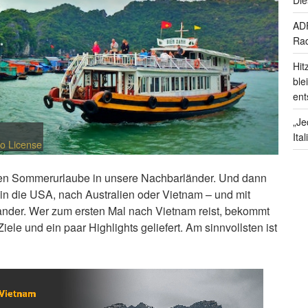
ADF
Rad
Hit
ble
ent
„Je
Ita
o License
chen Sommerurlaube in unsere Nachbarländer. Und dann
. in die USA, nach Australien oder Vietnam – und mit
ander. Wer zum ersten Mal nach Vietnam reist, bekommt
ele und ein paar Highlights geliefert. Am sinnvollsten ist