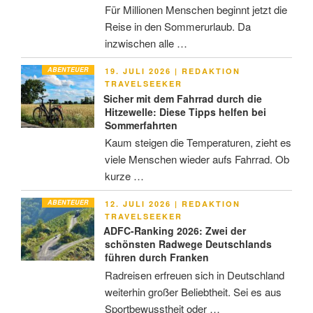
Für Millionen Menschen beginnt jetzt die
Reise in den Sommerurlaub. Da
inzwischen alle …
ABENTEUER
VERÖFFENTLICHT
19. JULI 2026
|
REDAKTION
AM
TRAVELSEEKER
Sicher mit dem Fahrrad durch die
Hitzewelle: Diese Tipps helfen bei
Sommerfahrten
Kaum steigen die Temperaturen, zieht es
viele Menschen wieder aufs Fahrrad. Ob
kurze …
ABENTEUER
VERÖFFENTLICHT
12. JULI 2026
|
REDAKTION
AM
TRAVELSEEKER
ADFC-Ranking 2026: Zwei der
schönsten Radwege Deutschlands
führen durch Franken
Radreisen erfreuen sich in Deutschland
weiterhin großer Beliebtheit. Sei es aus
Sportbewusstheit oder …