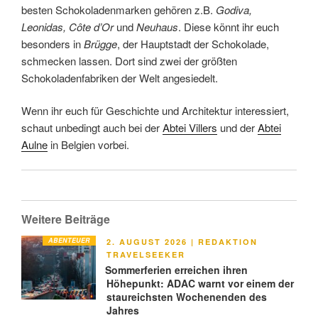
besten Schokoladenmarken gehören z.B.
Godiva,
Leonidas, Côte d’Or
und
Neuhaus
. Diese könnt ihr euch
besonders in
Brügge
, der Hauptstadt der Schokolade,
schmecken lassen. Dort sind zwei der größten
Schokoladenfabriken der Welt angesiedelt.
Wenn ihr euch für Geschichte und Architektur interessiert,
schaut unbedingt auch bei der
Abtei Villers
und der
Abtei
Aulne
in Belgien vorbei.
Weitere Beiträge
ABENTEUER
VERÖFFENTLICHT
2. AUGUST 2026
|
REDAKTION
AM
TRAVELSEEKER
Sommerferien erreichen ihren
Höhepunkt: ADAC warnt vor einem der
staureichsten Wochenenden des
Jahres