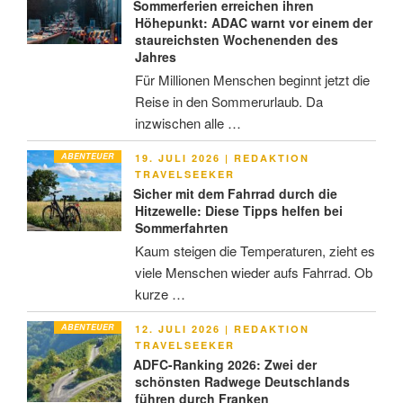
Sommerferien erreichen ihren
Höhepunkt: ADAC warnt vor einem der
staureichsten Wochenenden des
Jahres
Für Millionen Menschen beginnt jetzt die
Reise in den Sommerurlaub. Da
inzwischen alle …
ABENTEUER
VERÖFFENTLICHT
19. JULI 2026
|
REDAKTION
AM
TRAVELSEEKER
Sicher mit dem Fahrrad durch die
Hitzewelle: Diese Tipps helfen bei
Sommerfahrten
Kaum steigen die Temperaturen, zieht es
viele Menschen wieder aufs Fahrrad. Ob
kurze …
ABENTEUER
VERÖFFENTLICHT
12. JULI 2026
|
REDAKTION
AM
TRAVELSEEKER
ADFC-Ranking 2026: Zwei der
schönsten Radwege Deutschlands
führen durch Franken