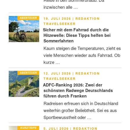
inzwischen alle …
ABENTEUER
VERÖFFENTLICHT
19. JULI 2026
|
REDAKTION
AM
TRAVELSEEKER
Sicher mit dem Fahrrad durch die
Hitzewelle: Diese Tipps helfen bei
Sommerfahrten
Kaum steigen die Temperaturen, zieht es
viele Menschen wieder aufs Fahrrad. Ob
kurze …
ABENTEUER
VERÖFFENTLICHT
12. JULI 2026
|
REDAKTION
AM
TRAVELSEEKER
ADFC-Ranking 2026: Zwei der
schönsten Radwege Deutschlands
führen durch Franken
Radreisen erfreuen sich in Deutschland
weiterhin großer Beliebtheit. Sei es aus
Sportbewusstheit oder …
KURZTRIPS
VERÖFFENTLICHT
5. JULI 2026
|
REDAKTION