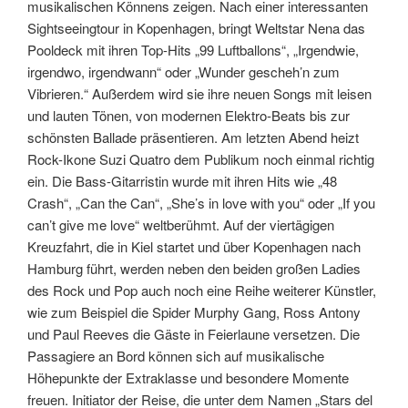
musikalischen Könnens zeigen. Nach einer interessanten
Sightseeingtour in Kopenhagen, bringt Weltstar Nena das
Pooldeck mit ihren Top-Hits „99 Luftballons“, „Irgendwie,
irgendwo, irgendwann“ oder „Wunder gescheh’n zum
Vibrieren.“ Außerdem wird sie ihre neuen Songs mit leisen
und lauten Tönen, von modernen Elektro-Beats bis zur
schönsten Ballade präsentieren. Am letzten Abend heizt
Rock-Ikone Suzi Quatro dem Publikum noch einmal richtig
ein. Die Bass-Gitarristin wurde mit ihren Hits wie „48
Crash“, „Can the Can“, „She’s in love with you“ oder „If you
can’t give me love“ weltberühmt. Auf der viertägigen
Kreuzfahrt, die in Kiel startet und über Kopenhagen nach
Hamburg führt, werden neben den beiden großen Ladies
des Rock und Pop auch noch eine Reihe weiterer Künstler,
wie zum Beispiel die Spider Murphy Gang, Ross Antony
und Paul Reeves die Gäste in Feierlaune versetzen. Die
Passagiere an Bord können sich auf musikalische
Höhepunkte der Extraklasse und besondere Momente
freuen. Initiator der Reise, die unter dem Namen „Stars del