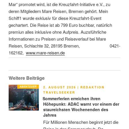
Mar“ promotet wird, ist die Kreuzfahrt-Initiative e.V., zu
deren Mitgliedern Mare Reisen, Bremen gehört. Mein
Schiff1 wurde exklusiv für diese Kreuzfahrt-Event
gechartert. Die Reise ist ab 799 Euro buchbar, natürlich
premiun alles inklusive ohne Aufpreis. Auzsführliche
Informationen zu Preisen und Reiseverlauf bei Mare
Reisen, Schlachte 32, 28195 Bremen,
0421-
162162
,
www.mare-reisen.de
Weitere Beiträge
ABENTEUER
VERÖFFENTLICHT
2. AUGUST 2026
|
REDAKTION
AM
TRAVELSEEKER
Sommerferien erreichen ihren
Höhepunkt: ADAC warnt vor einem der
staureichsten Wochenenden des
Jahres
Für Millionen Menschen beginnt jetzt die
Reise in den Sommerurlaub. Da