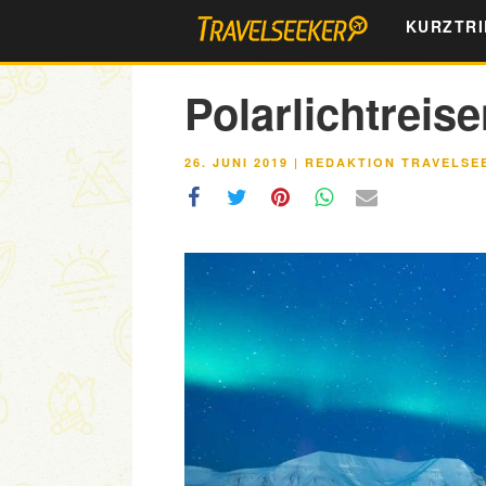
Zum
KURZTRI
Inhalt
springen
Polarlichtreis
VERÖFFENTLICHT
26. JUNI 2019
|
REDAKTION TRAVELSE
AM