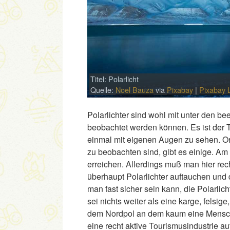
Titel: Polarlicht
Quelle:
Noel Bauza
via
Pixabay
|
Pixabay 
Polarlichter sind wohl mit unter den b
beobachtet werden können. Es ist der
einmal mit eigenen Augen zu sehen. Or
zu beobachten sind, gibt es einige. Am
erreichen. Allerdings muß man hier rec
überhaupt Polarlichter auftauchen und d
man fast sicher sein kann, die Polarli
sei nichts weiter als eine karge, felsi
dem Nordpol an dem kaum eine Menschen
eine recht aktive Tourismusindustrie a