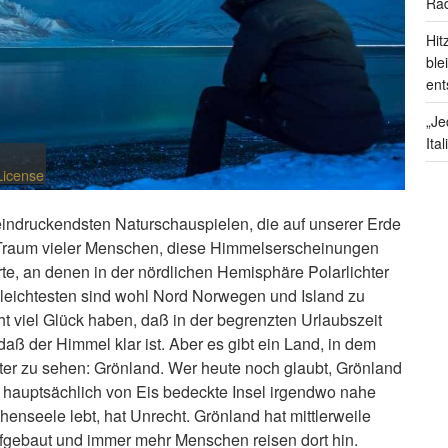
Rad
Hit
ble
ent
„Je
Ita
License
eeindruckendsten Naturschauspielen, die auf unserer Erde
 Traum vieler Menschen, diese Himmelserscheinungen
te, an denen in der nördlichen Hemisphäre Polarlichter
 leichtesten sind wohl Nord Norwegen und Island zu
ht viel Glück haben, daß in der begrenzten Urlaubszeit
aß der Himmel klar ist. Aber es gibt ein Land, in dem
chter zu sehen: Grönland. Wer heute noch glaubt, Grönland
ge, hauptsächlich von Eis bedeckte Insel irgendwo nahe
seele lebt, hat Unrecht. Grönland hat mittlerweile
ufgebaut und immer mehr Menschen reisen dort hin.