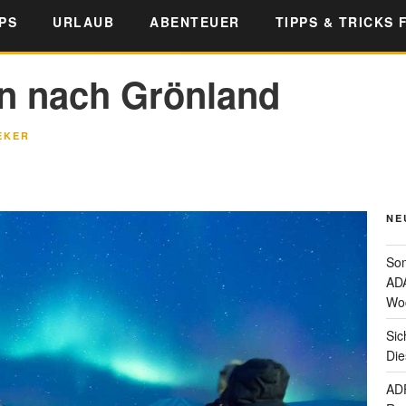
PS
URLAUB
ABENTEUER
TIPPS & TRICKS 
en nach Grönland
EKER
NE
Som
ADA
Wo
Sic
Die
ADF