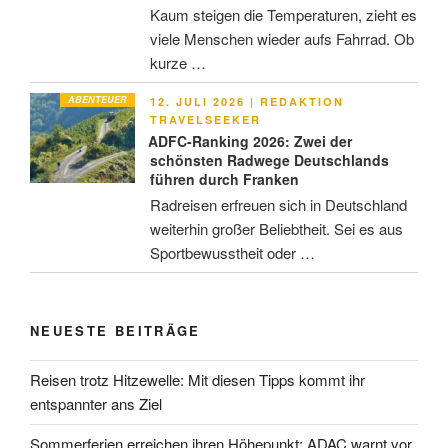
Kaum steigen die Temperaturen, zieht es
viele Menschen wieder aufs Fahrrad. Ob
kurze …
ABENTEUER
VERÖFFENTLICHT
12. JULI 2026
|
REDAKTION
AM
TRAVELSEEKER
ADFC-Ranking 2026: Zwei der
schönsten Radwege Deutschlands
führen durch Franken
Radreisen erfreuen sich in Deutschland
weiterhin großer Beliebtheit. Sei es aus
Sportbewusstheit oder …
NEUESTE BEITRÄGE
Reisen trotz Hitzewelle: Mit diesen Tipps kommt ihr
entspannter ans Ziel
Sommerferien erreichen ihren Höhepunkt: ADAC warnt vor