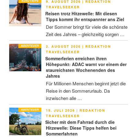
KURZTRIPS
VERÖFFENTLICHT
9. AUGUST 2026
|
REDAKTION
AM
TRAVELSEEKER
Reisen trotz Hitzewelle: Mit diesen
Tipps kommt ihr entspannter ans Ziel
Der Sommer bringt für viele die schönste
Zeit des Jahres – gleichzeitig sorgen …
ABENTEUER
VERÖFFENTLICHT
2. AUGUST 2026
|
REDAKTION
AM
TRAVELSEEKER
Sommerferien erreichen ihren
Höhepunkt: ADAC warnt vor einem der
staureichsten Wochenenden des
Jahres
Für Millionen Menschen beginnt jetzt die
Reise in den Sommerurlaub. Da
inzwischen alle …
ABENTEUER
VERÖFFENTLICHT
19. JULI 2026
|
REDAKTION
AM
TRAVELSEEKER
Sicher mit dem Fahrrad durch die
Hitzewelle: Diese Tipps helfen bei
Sommerfahrten