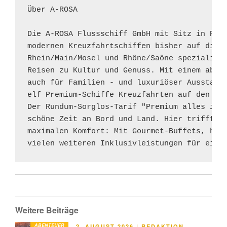
Über A-ROSA

Die A-ROSA Flussschiff GmbH mit Sitz in Rost
modernen Kreuzfahrtschiffen bisher auf die F
Rhein/Main/Mosel und Rhône/Saône spezialisie
Reisen zu Kultur und Genuss. Mit einem abwec
auch für Familien - und luxuriöser Ausstattu
elf Premium-Schiffe Kreuzfahrten auf den sch
Der Rundum-Sorglos-Tarif "Premium alles inkl
schöne Zeit an Bord und Land. Hier trifft ma
maximalen Komfort: Mit Gourmet-Buffets, hoch
vielen weiteren Inklusivleistungen für eine
Weitere Beiträge
ABENTEUER
VERÖFFENTLICHT
2. AUGUST 2026
|
REDAKTION