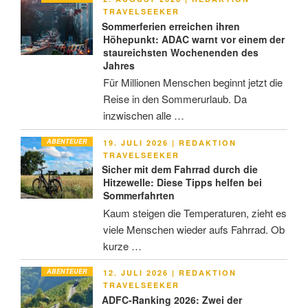
AM
TRAVELSEEKER
Sommerferien erreichen ihren
Höhepunkt: ADAC warnt vor einem der
staureichsten Wochenenden des
Jahres
Für Millionen Menschen beginnt jetzt die
Reise in den Sommerurlaub. Da
inzwischen alle …
ABENTEUER
VERÖFFENTLICHT
19. JULI 2026
|
REDAKTION
AM
TRAVELSEEKER
Sicher mit dem Fahrrad durch die
Hitzewelle: Diese Tipps helfen bei
Sommerfahrten
Kaum steigen die Temperaturen, zieht es
viele Menschen wieder aufs Fahrrad. Ob
kurze …
ABENTEUER
VERÖFFENTLICHT
12. JULI 2026
|
REDAKTION
AM
TRAVELSEEKER
ADFC-Ranking 2026: Zwei der