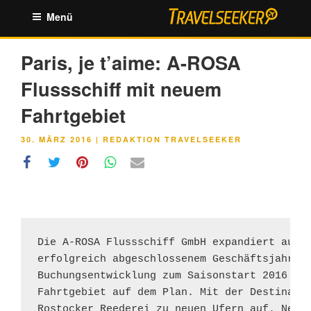
Zum
Menü
Inhalt
springen
Paris, je t’aime: A-ROSA
Flussschiff mit neuem
Fahrtgebiet
VERÖFFENTLICHT
30. MÄRZ 2016
|
REDAKTION TRAVELSEEKER
AM
Die A-ROSA Flussschiff GmbH expandiert auch 
erfolgreich abgeschlossenem Geschäftsjahr 20
Buchungsentwicklung zum Saisonstart 2016 ste
Fahrtgebiet auf dem Plan. Mit der Destinatio
Rostocker Reederei zu neuen Ufern auf. Neben