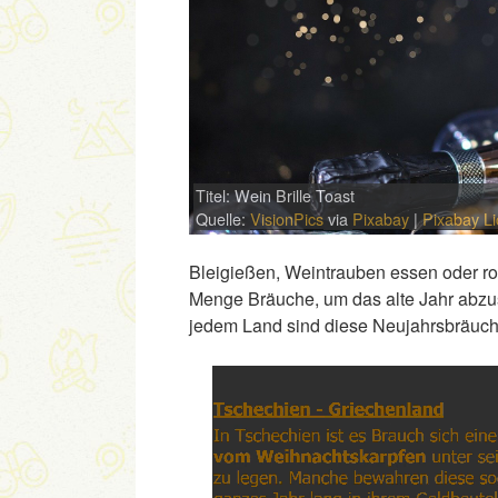
Titel: Wein Brille Toast
Quelle:
VisionPics
via
Pixabay
|
Pixabay L
Bleigießen, Weintrauben essen oder rot
Menge Bräuche, um das alte Jahr abzusc
jedem Land sind diese Neujahrsbräuch
Link
Embed