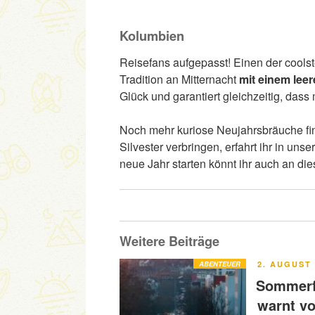
Kolumbien
Reisefans aufgepasst! Einen der coolst
Tradition an Mitternacht
mit einem lee
Glück und garantiert gleichzeitig, das
Noch mehr kuriose Neujahrsbräuche fin
Silvester verbringen, erfahrt ihr in uns
neue Jahr starten könnt ihr auch an di
Weitere Beiträge
VERÖFFENT
ABENTEUER
2. AUGUST 
AM
Sommerfe
warnt v