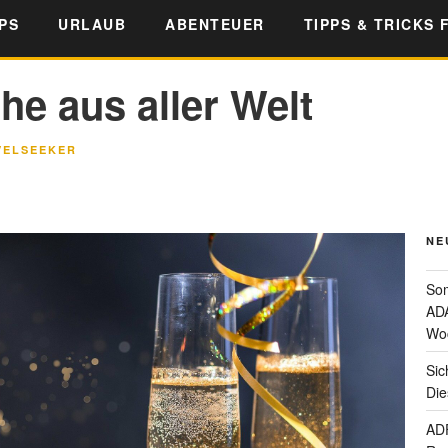
PS
URLAUB
ABENTEUER
TIPPS & TRICKS 
e aus aller Welt
VELSEEKER
NE
Som
ADA
Wo
Sic
Die
ADF