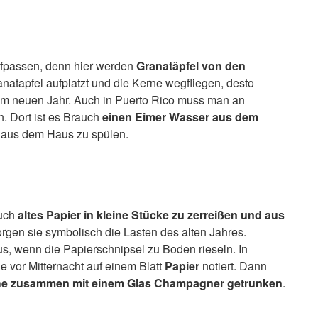
ufpassen, denn hier werden
Granatäpfel von den
ranatapfel aufplatzt und die Kerne wegfliegen, desto
n im neuen Jahr. Auch in Puerto Rico muss man an
n. Dort ist es Brauch
einen
Eimer Wasser aus dem
r aus dem Haus zu spülen.
auch
altes Papier in kleine Stücke zu zerreißen und aus
orgen sie symbolisch die Lasten des alten Jahres.
us, wenn die Papierschnipsel zu Boden rieseln. In
vor Mitternacht auf einem Blatt
Papier
notiert. Dann
he zusammen mit einem Glas Champagner getrunken
.