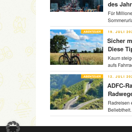
des Jah
Für Million
Sommerurla
VERÖFFENT
ABENTEUER
19. JULI 20
AM
Sicher m
Diese Ti
Kaum steig
aufs Fahrr
VERÖFFENT
ABENTEUER
12. JULI 20
AM
ADFC-Ra
Radwege
Radreisen e
Beliebtheit