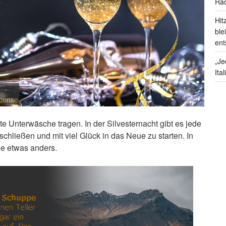
Rad
Hit
ble
ent
„Je
Ita
icense
e Unterwäsche tragen. In der Silvesternacht gibt es jede
hließen und mit viel Glück in das Neue zu starten. In
e etwas anders.