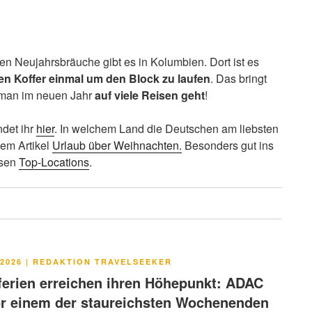
en Neujahrsbräuche gibt es in Kolumbien. Dort ist es
ren Koffer einmal um den Block zu laufen
. Das bringt
s man im neuen Jahr
auf viele Reisen geht
!
det ihr
hier
. In welchem Land die Deutschen am liebsten
erem Artikel
Urlaub über Weihnachten.
Besonders gut ins
esen
Top-Locations
.
LICHT
2026
|
REDAKTION TRAVELSEEKER
rien erreichen ihren Höhepunkt: ADAC
or einem der staureichsten Wochenenden