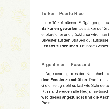
Türkei – Puerto Rico
In der Türkei müssen Fußgänger gut a
Balkonen geworfen
! Je stärker der G
erfolgreicher und glücklicher wird ma
Silvester auf den Straßen gut aufpasse
Fenster zu schütten
, um böse Geiste
Argentinien – Russland
In Argentinien gibt es den Neujahrsbr
dem Fenster zu schütten
. Damit ents
Gleichzeitig sieht es fast wie Schnee a
Russland werden alle Neujahrswünsche 
wird dieses
angezündet und die Asc
Prost!