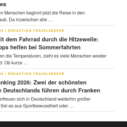
res
en Menschen beginnt jetzt die Reise in den
ub. Da inzwischen alle …
LICHT
26
|
REDAKTION TRAVELSEEKER
it dem Fahrrad durch die Hitzewelle:
pps helfen bei Sommerfahrten
en die Temperaturen, zieht es viele Menschen wieder
ad. Ob kurze …
LICHT
26
|
REDAKTION TRAVELSEEKER
nking 2026: Zwei der schönsten
 Deutschlands führen durch Franken
rfreuen sich in Deutschland weiterhin großer
. Sei es aus Sportbewusstheit oder …