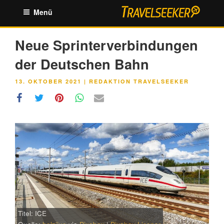
Zum
Menü
Inhalt
springen
Neue Sprinterverbindungen
der Deutschen Bahn
VERÖFFENTLICHT
13. OKTOBER 2021
|
REDAKTION TRAVELSEEKER
AM
Titel: ICE