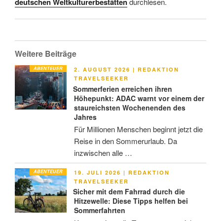
deutschen Weltkulturerbestätten
durchlesen.
Weitere Beiträge
ABENTEUER
VERÖFFENTLICHT
2. AUGUST 2026
|
REDAKTION
AM
TRAVELSEEKER
Sommerferien erreichen ihren
Höhepunkt: ADAC warnt vor einem der
staureichsten Wochenenden des
Jahres
Für Millionen Menschen beginnt jetzt die
Reise in den Sommerurlaub. Da
inzwischen alle …
ABENTEUER
VERÖFFENTLICHT
19. JULI 2026
|
REDAKTION
AM
TRAVELSEEKER
Sicher mit dem Fahrrad durch die
Hitzewelle: Diese Tipps helfen bei
Sommerfahrten