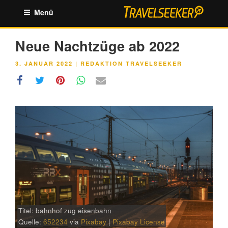
Zum
Menü
Inhalt
springen
Neue Nachtzüge ab 2022
VERÖFFENTLICHT
3. JANUAR 2022
|
REDAKTION TRAVELSEEKER
AM
Titel: bahnhof zug eisenbahn
Quelle:
652234
via
Pixabay
|
Pixabay License