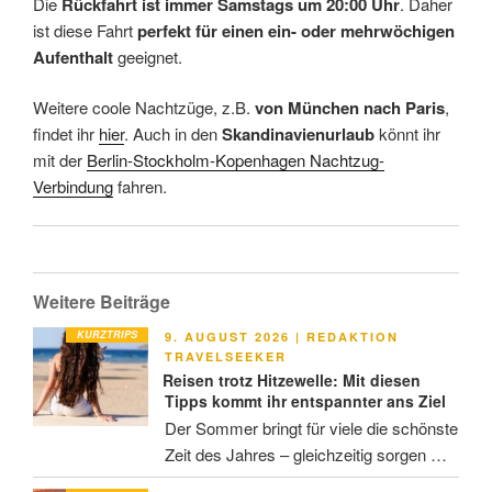
Die
Rückfahrt ist immer Samstags um 20:00 Uhr
. Daher
ist diese Fahrt
perfekt für einen ein- oder mehrwöchigen
Aufenthalt
geeignet.
Weitere coole Nachtzüge, z.B.
von München nach Paris
,
findet ihr
hier
. Auch in den
Skandinavienurlaub
könnt ihr
mit der
Berlin-Stockholm-Kopenhagen Nachtzug-
Verbindung
fahren.
Weitere Beiträge
KURZTRIPS
VERÖFFENTLICHT
9. AUGUST 2026
|
REDAKTION
AM
TRAVELSEEKER
Reisen trotz Hitzewelle: Mit diesen
Tipps kommt ihr entspannter ans Ziel
Der Sommer bringt für viele die schönste
Zeit des Jahres – gleichzeitig sorgen …