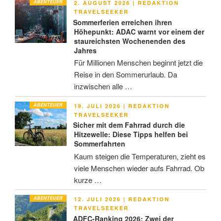
ABENTEUER
VERÖFFENTLICHT
2. AUGUST 2026
|
REDAKTION
AM
TRAVELSEEKER
Sommerferien erreichen ihren
Höhepunkt: ADAC warnt vor einem der
staureichsten Wochenenden des
Jahres
Für Millionen Menschen beginnt jetzt die
Reise in den Sommerurlaub. Da
inzwischen alle …
ABENTEUER
VERÖFFENTLICHT
19. JULI 2026
|
REDAKTION
AM
TRAVELSEEKER
Sicher mit dem Fahrrad durch die
Hitzewelle: Diese Tipps helfen bei
Sommerfahrten
Kaum steigen die Temperaturen, zieht es
viele Menschen wieder aufs Fahrrad. Ob
kurze …
ABENTEUER
VERÖFFENTLICHT
12. JULI 2026
|
REDAKTION
AM
TRAVELSEEKER
ADFC-Ranking 2026: Zwei der