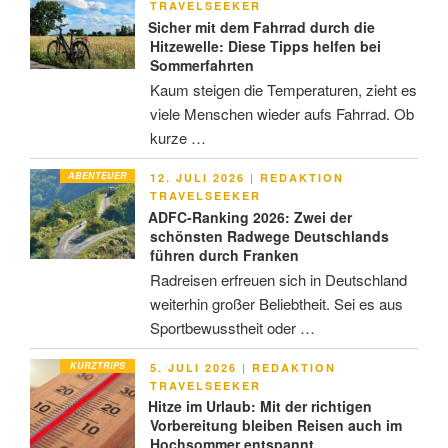
AM
TRAVELSEEKER
Sicher mit dem Fahrrad durch die
Hitzewelle: Diese Tipps helfen bei
Sommerfahrten
Kaum steigen die Temperaturen, zieht es
viele Menschen wieder aufs Fahrrad. Ob
kurze …
ABENTEUER
VERÖFFENTLICHT
12. JULI 2026
|
REDAKTION
AM
TRAVELSEEKER
ADFC-Ranking 2026: Zwei der
schönsten Radwege Deutschlands
führen durch Franken
Radreisen erfreuen sich in Deutschland
weiterhin großer Beliebtheit. Sei es aus
Sportbewusstheit oder …
KURZTRIPS
VERÖFFENTLICHT
5. JULI 2026
|
REDAKTION
AM
TRAVELSEEKER
Hitze im Urlaub: Mit der richtigen
Vorbereitung bleiben Reisen auch im
Hochsommer entspannt