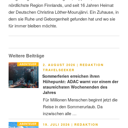
nördlichste Region Finnlands, und seit 16 Jahren Heimat
der Deutschen Christina Löther-Mourujärvi. Ein Zuhause, in
dem sie Ruhe und Geborgenheit gefunden hat und wo sie
für immer bleiben möchte.
Weitere Beiträge
ABENTEUER
VERÖFFENTLICHT
2. AUGUST 2026
|
REDAKTION
AM
TRAVELSEEKER
Sommerferien erreichen ihren
Höhepunkt: ADAC warnt vor einem der
staureichsten Wochenenden des
Jahres
Für Millionen Menschen beginnt jetzt die
Reise in den Sommerurlaub. Da
inzwischen alle …
ABENTEUER
VERÖFFENTLICHT
19. JULI 2026
|
REDAKTION