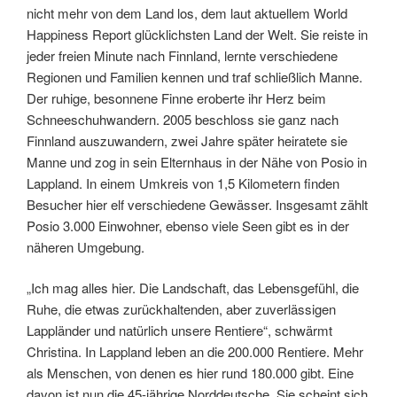
nicht mehr von dem Land los, dem laut aktuellem World
Happiness Report glücklichsten Land der Welt. Sie reiste in
jeder freien Minute nach Finnland, lernte verschiedene
Regionen und Familien kennen und traf schließlich Manne.
Der ruhige, besonnene Finne eroberte ihr Herz beim
Schneeschuhwandern. 2005 beschloss sie ganz nach
Finnland auszuwandern, zwei Jahre später heiratete sie
Manne und zog in sein Elternhaus in der Nähe von Posio in
Lappland. In einem Umkreis von 1,5 Kilometern finden
Besucher hier elf verschiedene Gewässer. Insgesamt zählt
Posio 3.000 Einwohner, ebenso viele Seen gibt es in der
näheren Umgebung.
„Ich mag alles hier. Die Landschaft, das Lebensgefühl, die
Ruhe, die etwas zurückhaltenden, aber zuverlässigen
Lappländer und natürlich unsere Rentiere“, schwärmt
Christina. In Lappland leben an die 200.000 Rentiere. Mehr
als Menschen, von denen es hier rund 180.000 gibt. Eine
davon ist nun die 45-jährige Norddeutsche. Sie scheint sich