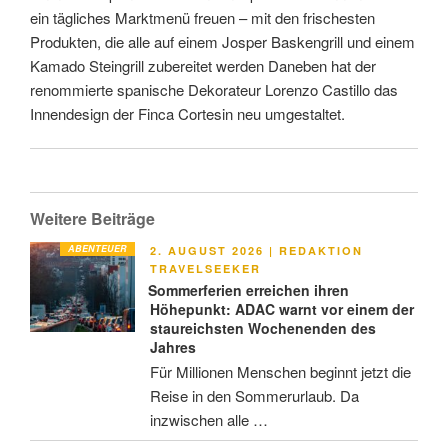
ein tägliches Marktmenü freuen – mit den frischesten
Produkten, die alle auf einem Josper Baskengrill und einem
Kamado Steingrill zubereitet werden Daneben hat der
renommierte spanische Dekorateur Lorenzo Castillo das
Innendesign der Finca Cortesin neu umgestaltet.
Weitere Beiträge
ABENTEUER
VERÖFFENTLICHT
2. AUGUST 2026
|
REDAKTION
AM
TRAVELSEEKER
Sommerferien erreichen ihren
Höhepunkt: ADAC warnt vor einem der
staureichsten Wochenenden des
Jahres
Für Millionen Menschen beginnt jetzt die
Reise in den Sommerurlaub. Da
inzwischen alle …