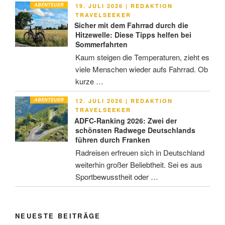
ABENTEUER
VERÖFFENTLICHT
19. JULI 2026
|
REDAKTION
AM
TRAVELSEEKER
Sicher mit dem Fahrrad durch die
Hitzewelle: Diese Tipps helfen bei
Sommerfahrten
Kaum steigen die Temperaturen, zieht es
viele Menschen wieder aufs Fahrrad. Ob
kurze …
ABENTEUER
VERÖFFENTLICHT
12. JULI 2026
|
REDAKTION
AM
TRAVELSEEKER
ADFC-Ranking 2026: Zwei der
schönsten Radwege Deutschlands
führen durch Franken
Radreisen erfreuen sich in Deutschland
weiterhin großer Beliebtheit. Sei es aus
Sportbewusstheit oder …
NEUESTE BEITRÄGE