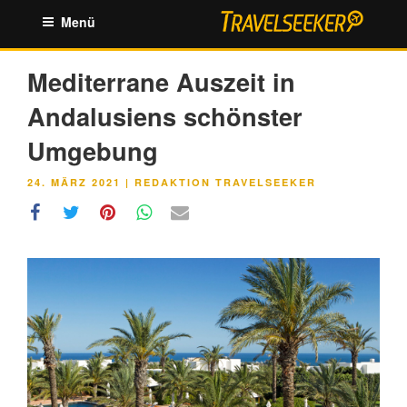
Zum
Menü
Inhalt
springen
Mediterrane Auszeit in
Andalusiens schönster
Umgebung
VERÖFFENTLICHT
24. MÄRZ 2021
|
REDAKTION TRAVELSEEKER
AM