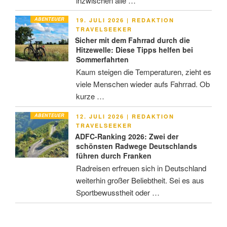
inzwischen alle …
ABENTEUER
VERÖFFENTLICHT
19. JULI 2026
|
REDAKTION
AM
TRAVELSEEKER
Sicher mit dem Fahrrad durch die
Hitzewelle: Diese Tipps helfen bei
Sommerfahrten
Kaum steigen die Temperaturen, zieht es
viele Menschen wieder aufs Fahrrad. Ob
kurze …
ABENTEUER
VERÖFFENTLICHT
12. JULI 2026
|
REDAKTION
AM
TRAVELSEEKER
ADFC-Ranking 2026: Zwei der
schönsten Radwege Deutschlands
führen durch Franken
Radreisen erfreuen sich in Deutschland
weiterhin großer Beliebtheit. Sei es aus
Sportbewusstheit oder …