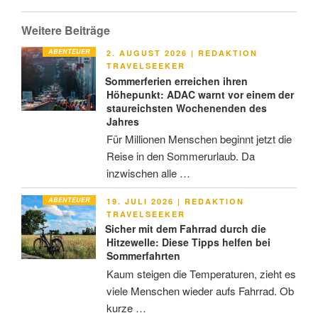
Weitere Beiträge
ABENTEUER
VERÖFFENTLICHT
2. AUGUST 2026
|
REDAKTION
AM
TRAVELSEEKER
Sommerferien erreichen ihren
Höhepunkt: ADAC warnt vor einem der
staureichsten Wochenenden des
Jahres
Für Millionen Menschen beginnt jetzt die
Reise in den Sommerurlaub. Da
inzwischen alle …
ABENTEUER
VERÖFFENTLICHT
19. JULI 2026
|
REDAKTION
AM
TRAVELSEEKER
Sicher mit dem Fahrrad durch die
Hitzewelle: Diese Tipps helfen bei
Sommerfahrten
Kaum steigen die Temperaturen, zieht es
viele Menschen wieder aufs Fahrrad. Ob
kurze …