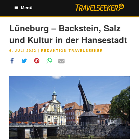
Zum
Menü
Inhalt
springen
Lüneburg – Backstein, Salz
und Kultur in der Hansestadt
VERÖFFENTLICHT
6. JULI 2022
|
REDAKTION TRAVELSEEKER
AM