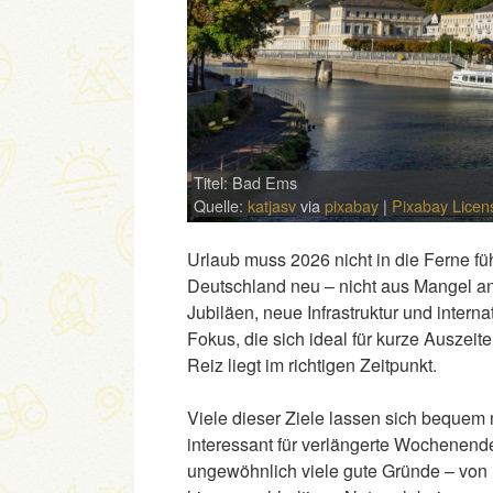
Titel: Bad Ems
Quelle:
katjasv
via
pixabay
|
Pixabay Licen
Urlaub muss 2026 nicht in die Ferne f
Deutschland neu – nicht aus Mangel an
Jubiläen, neue Infrastruktur und inter
Fokus, die sich ideal für kurze Auszeit
Reiz liegt im richtigen Zeitpunkt.
Viele dieser Ziele lassen sich bequem
interessant für verlängerte Wochenende
ungewöhnlich viele gute Gründe – von 