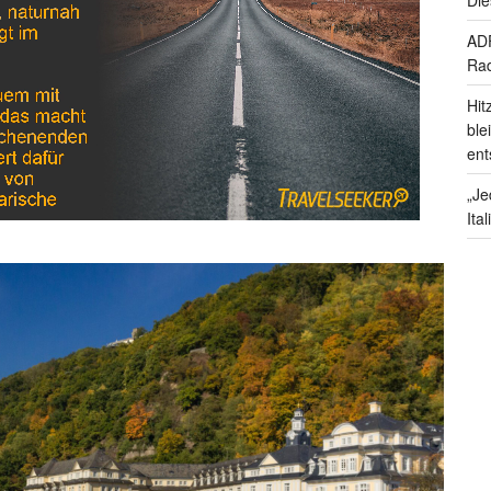
ADF
Rad
Hit
ble
ent
„Je
Ita