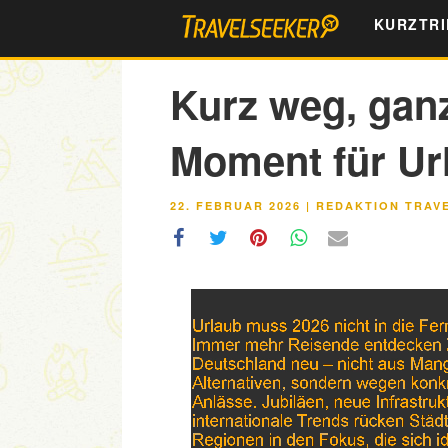
Zum
KURZTRI
Inhalt
springen
Kurz weg, gan
Moment für Url
VERÖFFENTLICHT
22. FEBRUAR 2026
|
REDAKTION TRAV
AM
Link
Embed