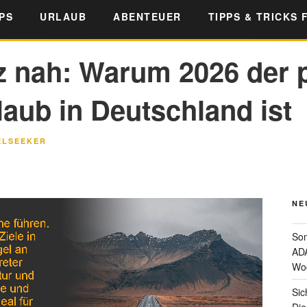
PS
URLAUB
ABENTEUER
TIPPS & TRICKS 
z nah: Warum 2026 der p
aub in Deutschland ist
ELSEEKER
NE
Som
ADA
Wo
Sic
Die