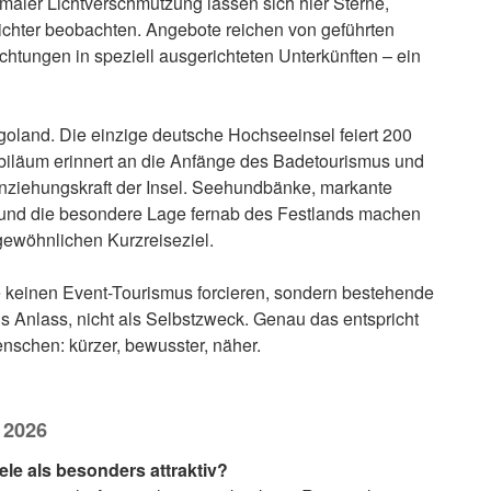
aler Lichtverschmutzung lassen sich hier Sterne,
lichter beobachten. Angebote reichen von geführten
tungen in speziell ausgerichteten Unterkünften – ein
goland. Die einzige deutsche Hochseeinsel feiert 200
ubiläum erinnert an die Anfänge des Badetourismus und
Anziehungskraft der Insel. Seehundbänke, markante
 und die besondere Lage fernab des Festlands machen
ewöhnlichen Kurzreiseziel.
 keinen Event-Tourismus forcieren, sondern bestehende
ls Anlass, nicht als Selbstzweck. Genau das entspricht
nschen: kürzer, bewusster, näher.
 2026
le als besonders attraktiv?