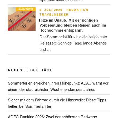
KURZTRIPS
VERÖFFENTLICHT
5. JULI 2026
|
REDAKTION
AM
TRAVELSEEKER
Hitze im Urlaub: Mit der richtigen
Vorbereitung bleiben Reisen auch im
Hochsommer entspannt
Der Sommer ist für viele die beliebteste
Reisezeit. Sonnige Tage, lange Abende
und …
NEUESTE BEITRÄGE
Sommerferien erreichen ihren Höhepunkt: ADAC warnt vor
einem der staureichsten Wochenenden des Jahres
Sicher mit dem Fahrrad durch die Hitzewelle: Diese Tipps
helfen bei Sommerfahrten
ADFC-Ranking 2026: Zwei der schönsten Radwege