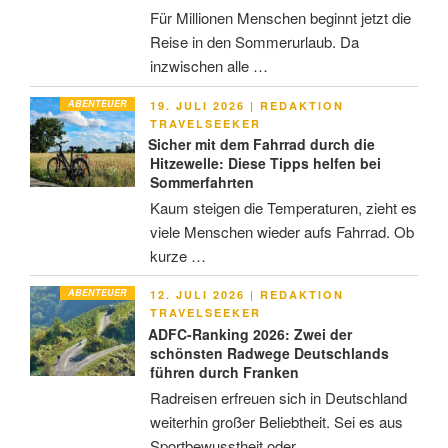
Für Millionen Menschen beginnt jetzt die
Reise in den Sommerurlaub. Da
inzwischen alle …
ABENTEUER
VERÖFFENTLICHT
19. JULI 2026
|
REDAKTION
AM
TRAVELSEEKER
Sicher mit dem Fahrrad durch die
Hitzewelle: Diese Tipps helfen bei
Sommerfahrten
Kaum steigen die Temperaturen, zieht es
viele Menschen wieder aufs Fahrrad. Ob
kurze …
ABENTEUER
VERÖFFENTLICHT
12. JULI 2026
|
REDAKTION
AM
TRAVELSEEKER
ADFC-Ranking 2026: Zwei der
schönsten Radwege Deutschlands
führen durch Franken
Radreisen erfreuen sich in Deutschland
weiterhin großer Beliebtheit. Sei es aus
Sportbewusstheit oder …