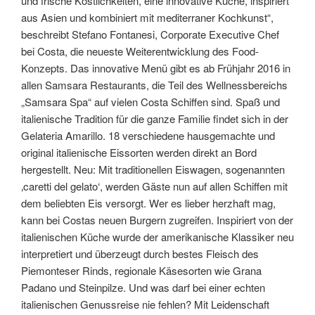
und frische Köstlichkeiten, eine innovative Küche, inspiriert
aus Asien und kombiniert mit mediterraner Kochkunst“,
beschreibt Stefano Fontanesi, Corporate Executive Chef
bei Costa, die neueste Weiterentwicklung des Food-
Konzepts. Das innovative Menü gibt es ab Frühjahr 2016 in
allen Samsara Restaurants, die Teil des Wellnessbereichs
„Samsara Spa“ auf vielen Costa Schiffen sind. Spaß und
italienische Tradition für die ganze Familie findet sich in der
Gelateria Amarillo. 18 verschiedene hausgemachte und
original italienische Eissorten werden direkt an Bord
hergestellt. Neu: Mit traditionellen Eiswagen, sogenannten
‚caretti del gelato‘, werden Gäste nun auf allen Schiffen mit
dem beliebten Eis versorgt. Wer es lieber herzhaft mag,
kann bei Costas neuen Burgern zugreifen. Inspiriert von der
italienischen Küche wurde der amerikanische Klassiker neu
interpretiert und überzeugt durch bestes Fleisch des
Piemonteser Rinds, regionale Käsesorten wie Grana
Padano und Steinpilze. Und was darf bei einer echten
italienischen Genussreise nie fehlen? Mit Leidenschaft