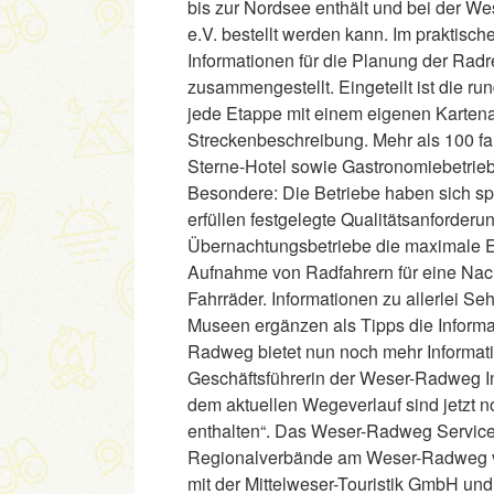
bis zur Nordsee enthält und bei der W
e.V. bestellt werden kann. Im praktisch
Informationen für die Planung der Radr
zusammengestellt. Eingeteilt ist die r
jede Etappe mit einem eigenen Kartena
Streckenbeschreibung. Mehr als 100 fa
Sterne-Hotel sowie Gastronomiebetrieb
Besondere: Die Betriebe haben sich spe
erfüllen festgelegte Qualitätsanforderu
Übernachtungsbetriebe die maximale E
Aufnahme von Radfahrern für eine Nac
Fahrräder. Informationen zu allerlei S
Museen ergänzen als Tipps die Informa
Radweg bietet nun noch mehr Informatio
Geschäftsführerin der Weser-Radweg In
dem aktuellen Wegeverlauf sind jetzt n
enthalten“. Das Weser-Radweg Servicehe
Regionalverbände am Weser-Radweg v
mit der Mittelweser-Touristik GmbH und