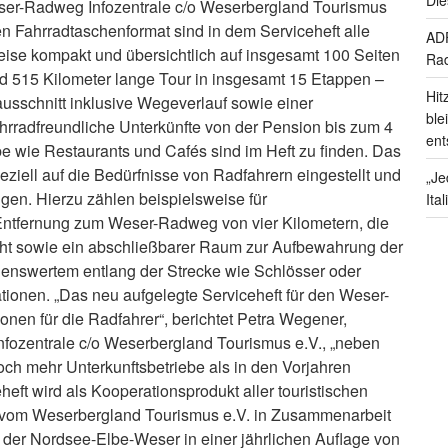
eser-Radweg Infozentrale c/o Weserbergland Tourismus
en Fahrradtaschenformat sind in dem Serviceheft alle
ADF
eise kompakt und übersichtlich auf insgesamt 100 Seiten
Rad
und 515 Kilometer lange Tour in insgesamt 15 Etappen –
Hit
usschnitt inklusive Wegeverlauf sowie einer
ble
hrradfreundliche Unterkünfte von der Pension bis zum 4
ent
e wie Restaurants und Cafés sind im Heft zu finden. Das
ziell auf die Bedürfnisse von Radfahrern eingestellt und
„Je
ngen. Hierzu zählen beispielsweise für
Ita
ntfernung zum Weser-Radweg von vier Kilometern, die
ht sowie ein abschließbarer Raum zur Aufbewahrung der
ehenswertem entlang der Strecke wie Schlösser oder
tionen. „Das neu aufgelegte Serviceheft für den Weser-
nen für die Radfahrer“, berichtet Petra Wegener,
fozentrale c/o Weserbergland Tourismus e.V., „neben
och mehr Unterkunftsbetriebe als in den Vorjahren
ft wird als Kooperationsprodukt aller touristischen
om Weserbergland Tourismus e.V. in Zusammenarbeit
 der Nordsee-Elbe-Weser in einer jährlichen Auflage von