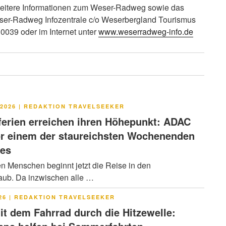
itere Informationen zum Weser-Radweg sowie das
Weser-Radweg Infozentrale c/o Weserbergland Tourismus
0039 oder im Internet unter
www.weserradweg-info.de
LICHT
2026
|
REDAKTION TRAVELSEEKER
rien erreichen ihren Höhepunkt: ADAC
or einem der staureichsten Wochenenden
res
en Menschen beginnt jetzt die Reise in den
ub. Da inzwischen alle …
LICHT
26
|
REDAKTION TRAVELSEEKER
it dem Fahrrad durch die Hitzewelle: