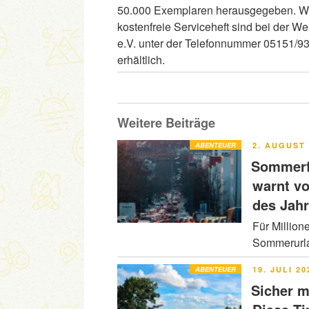
50.000 Exemplaren herausgegeben. We
kostenfreie Serviceheft sind bei der 
e.V. unter der Telefonnummer 05151/93
erhältlich.
Weitere Beiträge
VERÖFFENT
ABENTEUER
2. AUGUST 
AM
Sommerfe
warnt v
des Jah
Für Million
Sommerurla
VERÖFFENT
ABENTEUER
19. JULI 20
AM
Sicher m