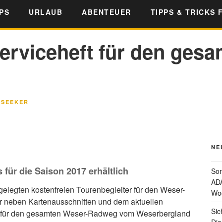
PS
URLAUB
ABENTEUER
TIPPS & TRICKS 
erviceheft für den ges
LSEEKER
NE
für die Saison 2017 erhältlich
Som
ADA
elegten kostenfreien Tourenbegleiter für den Weser-
Wo
r neben Kartenausschnitten und dem aktuellen
Sic
s für den gesamten Weser-Radweg vom Weserbergland
Die