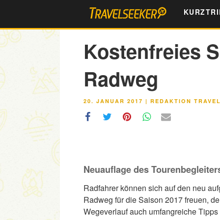
Zum
KURZTRI
Inhalt
springen
Kostenfreies S
Radweg
VERÖFFENTLICHT
20. JANUAR 2017
|
REDAKTION TRAVE
AM
Neuauflage des Tourenbegleiters 
Radfahrer können sich auf den neu aufg
Radweg für die Saison 2017 freuen, de
Wegeverlauf auch umfangreiche Tipp