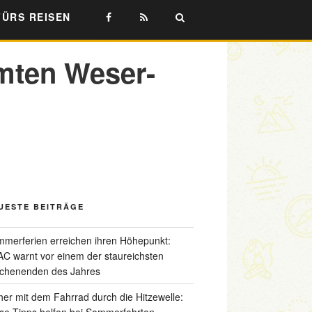
FÜRS REISEN
amten Weser-
UESTE BEITRÄGE
merferien erreichen ihren Höhepunkt:
C warnt vor einem der staureichsten
chenenden des Jahres
her mit dem Fahrrad durch die Hitzewelle:
se Tipps helfen bei Sommerfahrten