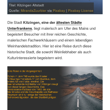
Titel: Kitzingen Altstadt
Quelle:
MirandaZuurbier
via
Pixabay
|
Pixabay License
Die Stadt
Kitzingen, eine der
ältesten Städte
Unterfrankens
, liegt malerisch am Ufer des Mains und
begeistert Besucher mit ihrer reichen Geschichte,
malerischen Fachwerkhäusern und einem lebendigen
Weinhandelstradition. Hier ist eine Reise durch diese
historische Stadt, die sowohl Weinliebhaber als auch
Kulturinteressierte begeistern wird.
Link
Embed