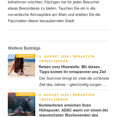
teilnehmen möchten, Kitzingen hat für jeden Besucher
etwas Besonderes zu bieten. Tauchen Sie ein in die
romantische Atmosphäre am Main und erleben Sie die
Faszination dieser bezaubernden Stadt.
Weitere Beiträge
KURZTRIPS
VERÖFFENTLICHT
9. AUGUST 2026
|
REDAKTION
AM
TRAVELSEEKER
Reisen trotz Hitzewelle: Mit diesen
Tipps kommt ihr entspannter ans Ziel
Der Sommer bringt für viele die schönste
Zeit des Jahres – gleichzeitig sorgen …
ABENTEUER
VERÖFFENTLICHT
2. AUGUST 2026
|
REDAKTION
AM
TRAVELSEEKER
Sommerferien erreichen ihren
Höhepunkt: ADAC warnt vor einem der
staureichsten Wochenenden des