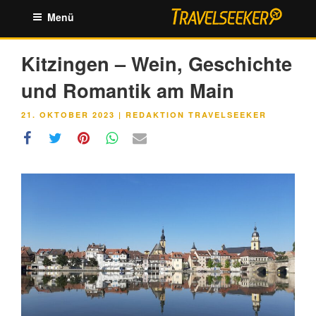
Zum
Menü
Inhalt
springen
Kitzingen – Wein, Geschichte
und Romantik am Main
VERÖFFENTLICHT
21. OKTOBER 2023
|
REDAKTION TRAVELSEEKER
AM