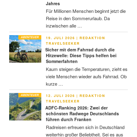
Jahres
Für Millionen Menschen beginnt jetzt die
Reise in den Sommerurlaub. Da
inzwischen alle …
ABENTEUER
VERÖFFENTLICHT
19. JULI 2026
|
REDAKTION
AM
TRAVELSEEKER
Sicher mit dem Fahrrad durch die
Hitzewelle: Diese Tipps helfen bei
Sommerfahrten
Kaum steigen die Temperaturen, zieht es
viele Menschen wieder aufs Fahrrad. Ob
kurze …
ABENTEUER
VERÖFFENTLICHT
12. JULI 2026
|
REDAKTION
AM
TRAVELSEEKER
ADFC-Ranking 2026: Zwei der
schönsten Radwege Deutschlands
führen durch Franken
Radreisen erfreuen sich in Deutschland
weiterhin großer Beliebtheit. Sei es aus