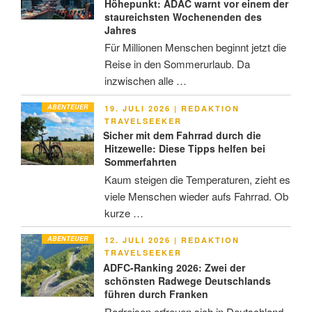
Höhepunkt: ADAC warnt vor einem der
staureichsten Wochenenden des
Jahres
Für Millionen Menschen beginnt jetzt die
Reise in den Sommerurlaub. Da
inzwischen alle …
ABENTEUER
VERÖFFENTLICHT
19. JULI 2026
|
REDAKTION
AM
TRAVELSEEKER
Sicher mit dem Fahrrad durch die
Hitzewelle: Diese Tipps helfen bei
Sommerfahrten
Kaum steigen die Temperaturen, zieht es
viele Menschen wieder aufs Fahrrad. Ob
kurze …
ABENTEUER
VERÖFFENTLICHT
12. JULI 2026
|
REDAKTION
AM
TRAVELSEEKER
ADFC-Ranking 2026: Zwei der
schönsten Radwege Deutschlands
führen durch Franken
Radreisen erfreuen sich in Deutschland