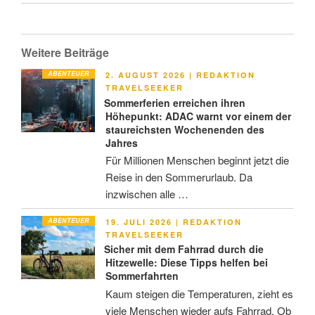
Weitere Beiträge
ABENTEUER
VERÖFFENTLICHT
2. AUGUST 2026
|
REDAKTION
AM
TRAVELSEEKER
Sommerferien erreichen ihren
Höhepunkt: ADAC warnt vor einem der
staureichsten Wochenenden des
Jahres
Für Millionen Menschen beginnt jetzt die
Reise in den Sommerurlaub. Da
inzwischen alle …
ABENTEUER
VERÖFFENTLICHT
19. JULI 2026
|
REDAKTION
AM
TRAVELSEEKER
Sicher mit dem Fahrrad durch die
Hitzewelle: Diese Tipps helfen bei
Sommerfahrten
Kaum steigen die Temperaturen, zieht es
viele Menschen wieder aufs Fahrrad. Ob