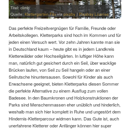
Titel: climb
Quelle:
Klettergarten Filu
via
pixaby
|
Pixabay License
Das perfekte Freizeitvergnügen für Familie, Freunde oder
Arbeitskollegen. Kletterparks sind hoch im Kommen und für
jeden einen Versuch wert. Vor zehn Jahren kannte man sie
in Deutschland kaum – heute gibt es in jedem Landkreis
Kletterwälder oder Hochseilgärten. In luftiger Höhe kann
man, natürlich gut gesichert durch ein Seil, über wacklige
Brücken laufen, von Seil zu Seil hangeln oder an einer
Seilrutsche hinuntersausen. Sowohl für Kinder als auch
Erwachsene geeignet, bieten Kletterparks diesen Sommer
die perfekte Alternative zu einem Ausflug zum vollen
Badesee. In den Baumkronen und Holzkonstruktionen der
Parks sind Menschenmassen eher unüblich und hinderlich,
weshalb man sich hier komplett in Ruhe und ungestört dem
Hindernis-Kletterparcour widmen kann. Das Gute ist, auch
unerfahrene Kletterer oder Anfänger können hier super