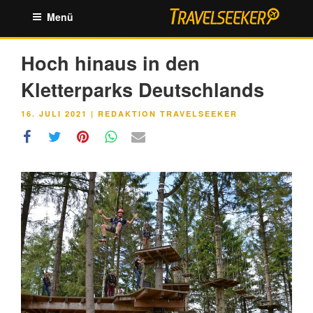
Zum
Menü
Inhalt
springen
Hoch hinaus in den
Kletterparks Deutschlands
VERÖFFENTLICHT
16. JULI 2021
|
REDAKTION TRAVELSEEKER
AM