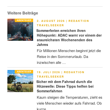
Weitere Beiträge
ABENTEUER
VERÖFFENTLICHT
2. AUGUST 2026
|
REDAKTION
AM
TRAVELSEEKER
Sommerferien erreichen ihren
Höhepunkt: ADAC warnt vor einem der
staureichsten Wochenenden des
Jahres
Für Millionen Menschen beginnt jetzt die
Reise in den Sommerurlaub. Da
inzwischen alle …
ABENTEUER
VERÖFFENTLICHT
19. JULI 2026
|
REDAKTION
AM
TRAVELSEEKER
Sicher mit dem Fahrrad durch die
Hitzewelle: Diese Tipps helfen bei
Sommerfahrten
Kaum steigen die Temperaturen, zieht es
viele Menschen wieder aufs Fahrrad. Ob
kurze …