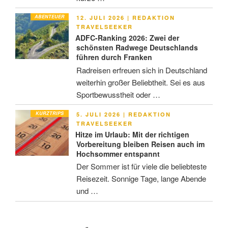
ABENTEUER
VERÖFFENTLICHT
12. JULI 2026
|
REDAKTION
AM
TRAVELSEEKER
ADFC-Ranking 2026: Zwei der
schönsten Radwege Deutschlands
führen durch Franken
Radreisen erfreuen sich in Deutschland
weiterhin großer Beliebtheit. Sei es aus
Sportbewusstheit oder …
KURZTRIPS
VERÖFFENTLICHT
5. JULI 2026
|
REDAKTION
AM
TRAVELSEEKER
Hitze im Urlaub: Mit der richtigen
Vorbereitung bleiben Reisen auch im
Hochsommer entspannt
Der Sommer ist für viele die beliebteste
Reisezeit. Sonnige Tage, lange Abende
und …