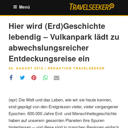
Zum
Menü
Inhalt
springen
Hier wird (Erd)Geschichte
lebendig – Vulkanpark lädt zu
abwechslungsreicher
Entdeckungsreise ein
VERÖFFENTLICHT
30. AUGUST 2016
|
REDAKTION TRAVELSEEKER
AM
(epr) Die Welt und das Leben, wie wir sie heute kennen,
sind geprägt von den Ereignissen vieler, vieler vergangener
Epochen. 600.000 Jahre Erd- und Menschheitsgeschichte
haben auf unserem gesamten Planeten ihre Spuren
hinterlassen – und diese sind in manchen Regionen einfach