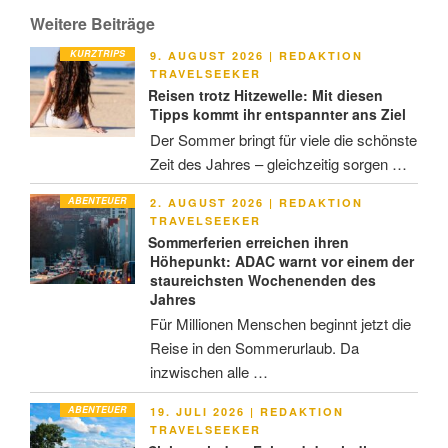
Weitere Beiträge
KURZTRIPS
VERÖFFENTLICHT
9. AUGUST 2026
|
REDAKTION
AM
TRAVELSEEKER
Reisen trotz Hitzewelle: Mit diesen
Tipps kommt ihr entspannter ans Ziel
Der Sommer bringt für viele die schönste
Zeit des Jahres – gleichzeitig sorgen …
ABENTEUER
VERÖFFENTLICHT
2. AUGUST 2026
|
REDAKTION
AM
TRAVELSEEKER
Sommerferien erreichen ihren
Höhepunkt: ADAC warnt vor einem der
staureichsten Wochenenden des
Jahres
Für Millionen Menschen beginnt jetzt die
Reise in den Sommerurlaub. Da
inzwischen alle …
ABENTEUER
VERÖFFENTLICHT
19. JULI 2026
|
REDAKTION
AM
TRAVELSEEKER