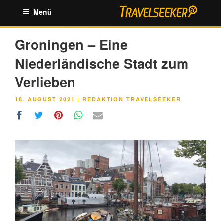
Zum
Menü
Inhalt
springen
Groningen – Eine
Niederländische Stadt zum
Verlieben
VERÖFFENTLICHT
18. AUGUST 2021
|
REDAKTION TRAVELSEEKER
AM