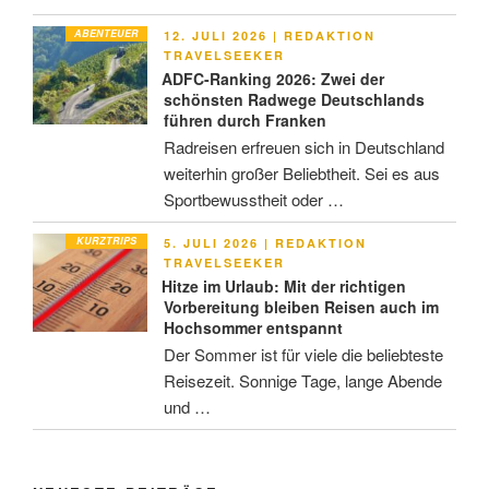
ABENTEUER
VERÖFFENTLICHT
12. JULI 2026
|
REDAKTION
AM
TRAVELSEEKER
ADFC-Ranking 2026: Zwei der
schönsten Radwege Deutschlands
führen durch Franken
Radreisen erfreuen sich in Deutschland
weiterhin großer Beliebtheit. Sei es aus
Sportbewusstheit oder …
KURZTRIPS
VERÖFFENTLICHT
5. JULI 2026
|
REDAKTION
AM
TRAVELSEEKER
Hitze im Urlaub: Mit der richtigen
Vorbereitung bleiben Reisen auch im
Hochsommer entspannt
Der Sommer ist für viele die beliebteste
Reisezeit. Sonnige Tage, lange Abende
und …