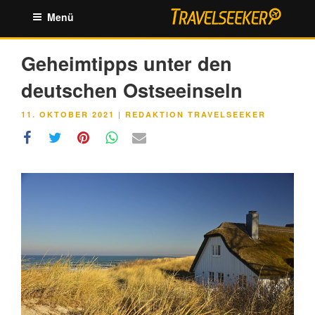
Zum
Menü
Inhalt
springen
Geheimtipps unter den
deutschen Ostseeinseln
VERÖFFENTLICHT
11. OKTOBER 2021
|
REDAKTION TRAVELSEEKER
AM