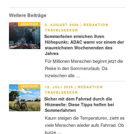
Weitere Beiträge
ABENTEUER
VERÖFFENTLICHT
2. AUGUST 2026
|
REDAKTION
AM
TRAVELSEEKER
Sommerferien erreichen ihren
Höhepunkt: ADAC warnt vor einem der
staureichsten Wochenenden des
Jahres
Für Millionen Menschen beginnt jetzt die
Reise in den Sommerurlaub. Da
inzwischen alle …
ABENTEUER
VERÖFFENTLICHT
19. JULI 2026
|
REDAKTION
AM
TRAVELSEEKER
Sicher mit dem Fahrrad durch die
Hitzewelle: Diese Tipps helfen bei
Sommerfahrten
Kaum steigen die Temperaturen, zieht es
viele Menschen wieder aufs Fahrrad. Ob
kurze …