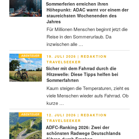
Sommerferien erreichen ihren
Höhepunkt: ADAC warnt vor einem der
staureichsten Wochenenden des
Jahres
Für Millionen Menschen beginnt jetzt die
Reise in den Sommerurlaub. Da
inzwischen alle …
ABENTEUER
VERÖFFENTLICHT
19. JULI 2026
|
REDAKTION
AM
TRAVELSEEKER
Sicher mit dem Fahrrad durch die
Hitzewelle: Diese Tipps helfen bei
Sommerfahrten
Kaum steigen die Temperaturen, zieht es
viele Menschen wieder aufs Fahrrad. Ob
kurze …
ABENTEUER
VERÖFFENTLICHT
12. JULI 2026
|
REDAKTION
AM
TRAVELSEEKER
ADFC-Ranking 2026: Zwei der
schönsten Radwege Deutschlands