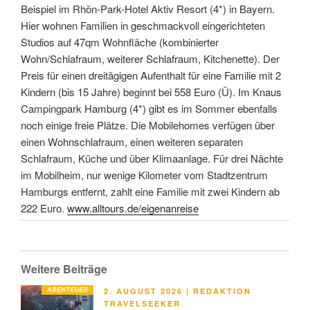
Beispiel im Rhön-Park-Hotel Aktiv Resort (4*) in Bayern.
Hier wohnen Familien in geschmackvoll eingerichteten
Studios auf 47qm Wohnfläche (kombinierter
Wohn/Schlafraum, weiterer Schlafraum, Kitchenette). Der
Preis für einen dreitägigen Aufenthalt für eine Familie mit 2
Kindern (bis 15 Jahre) beginnt bei 558 Euro (Ü). Im Knaus
Campingpark Hamburg (4*) gibt es im Sommer ebenfalls
noch einige freie Plätze. Die Mobilehomes verfügen über
einen Wohnschlafraum, einen weiteren separaten
Schlafraum, Küche und über Klimaanlage. Für drei Nächte
im Mobilheim, nur wenige Kilometer vom Stadtzentrum
Hamburgs entfernt, zahlt eine Familie mit zwei Kindern ab
222 Euro.
www.alltours.de/eigenanreise
Weitere Beiträge
ABENTEUER
VERÖFFENTLICHT
2. AUGUST 2026
|
REDAKTION
AM
TRAVELSEEKER