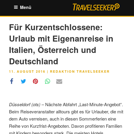
Zum
Menü
Inhalt
springen
Für Kurzentschlossene:
Urlaub mit Eigenanreise in
Italien, Österreich und
Deutschland
VERÖFFENTLICHT
11. AUGUST 2016
|
REDAKTION TRAVELSEEKER
AM
Düsseldorf (ots)
– Nächste Abfahrt „Last-Minute-Angebot“.
Beim Reiseveranstalter alltours gibt es für Urlauber, die mit
dem Auto verreisen, auch in diesen Sommerferien eine
Reihe von Kurzfrist-Angeboten. Davon profitieren Familien
mit Kindern besonders stark. Die meisten Hotels,