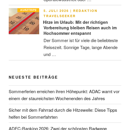
KURZTRIPS
VERÖFFENTLICHT
5. JULI 2026
|
REDAKTION
AM
TRAVELSEEKER
Hitze im Urlaub: Mit der richtigen
Vorbereitung bleiben Reisen auch im
Hochsommer entspannt
Der Sommer ist für viele die beliebteste
Reisezeit. Sonnige Tage, lange Abende
und …
NEUESTE BEITRÄGE
Sommerferien erreichen ihren Höhepunkt: ADAC warnt vor
einem der staureichsten Wochenenden des Jahres
Sicher mit dem Fahrrad durch die Hitzewelle: Diese Tipps
helfen bei Sommerfahrten
ADFC-Ranking 2026: Zwei der schönsten Radwege