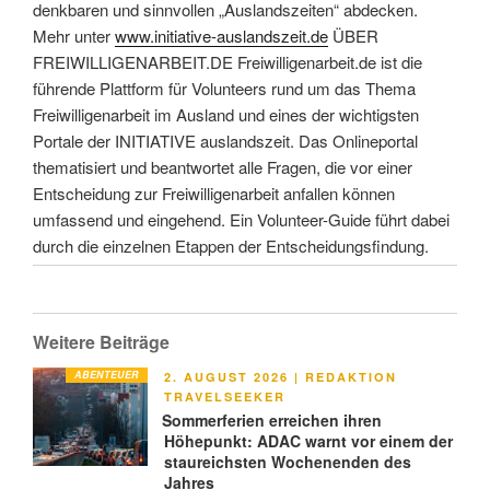
denkbaren und sinnvollen „Auslandszeiten“ abdecken.
Mehr unter
www.initiative-auslandszeit.de
ÜBER
FREIWILLIGENARBEIT.DE Freiwilligenarbeit.de ist die
führende Plattform für Volunteers rund um das Thema
Freiwilligenarbeit im Ausland und eines der wichtigsten
Portale der INITIATIVE auslandszeit. Das Onlineportal
thematisiert und beantwortet alle Fragen, die vor einer
Entscheidung zur Freiwilligenarbeit anfallen können
umfassend und eingehend. Ein Volunteer-Guide führt dabei
durch die einzelnen Etappen der Entscheidungsfindung.
Weitere Beiträge
ABENTEUER
VERÖFFENTLICHT
2. AUGUST 2026
|
REDAKTION
AM
TRAVELSEEKER
Sommerferien erreichen ihren
Höhepunkt: ADAC warnt vor einem der
staureichsten Wochenenden des
Jahres