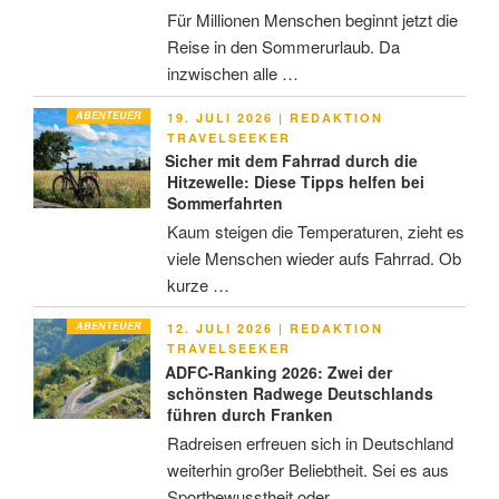
Für Millionen Menschen beginnt jetzt die
Reise in den Sommerurlaub. Da
inzwischen alle …
ABENTEUER
VERÖFFENTLICHT
19. JULI 2026
|
REDAKTION
AM
TRAVELSEEKER
Sicher mit dem Fahrrad durch die
Hitzewelle: Diese Tipps helfen bei
Sommerfahrten
Kaum steigen die Temperaturen, zieht es
viele Menschen wieder aufs Fahrrad. Ob
kurze …
ABENTEUER
VERÖFFENTLICHT
12. JULI 2026
|
REDAKTION
AM
TRAVELSEEKER
ADFC-Ranking 2026: Zwei der
schönsten Radwege Deutschlands
führen durch Franken
Radreisen erfreuen sich in Deutschland
weiterhin großer Beliebtheit. Sei es aus
Sportbewusstheit oder …