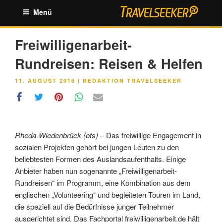
Zum
Menü
Inhalt
springen
Freiwilligenarbeit-
Rundreisen: Reisen & Helfen
VERÖFFENTLICHT
11. AUGUST 2016
|
REDAKTION TRAVELSEEKER
AM
Rheda-Wiedenbrück (ots)
– Das freiwillige Engagement in
sozialen Projekten gehört bei jungen Leuten zu den
beliebtesten Formen des Auslandsaufenthalts. Einige
Anbieter haben nun sogenannte „Freiwilligenarbeit-
Rundreisen“ im Programm, eine Kombination aus dem
englischen „Volunteering“ und begleiteten Touren im Land,
die speziell auf die Bedürfnisse junger Teilnehmer
ausgerichtet sind. Das Fachportal freiwilligenarbeit.de hält