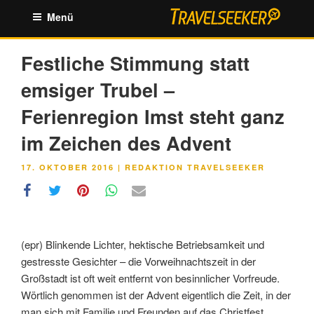
Zum
Menü
Inhalt
springen
Festliche Stimmung statt
emsiger Trubel –
Ferienregion Imst steht ganz
im Zeichen des Advent
VERÖFFENTLICHT
17. OKTOBER 2016
|
REDAKTION TRAVELSEEKER
AM
(epr) Blinkende Lichter, hektische Betriebsamkeit und
gestresste Gesichter – die Vorweihnachtszeit in der
Großstadt ist oft weit entfernt von besinnlicher Vorfreude.
Wörtlich genommen ist der Advent eigentlich die Zeit, in der
man sich mit Familie und Freunden auf das Christfest