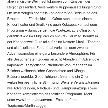
alpenländische Weihnachtskrippen von Künstlern der
Region präsentiert. Viele weitere Krippenausstellungen rund
um Imst zeugen ebenfalls von der großen Bedeutung des
Brauchtums. Für die kleinen Gäste steht neben einem
Kindertheater und Gratiskino auch Keksebacken auf dem
Programm – damit vergeht die Wartezeit aufs Christkind
garantiert wie im Flug! Wer es spektakulär mag, kommt in
der Knappenwelt Gurgltal auf seine Kosten: Musik, Theater
und ein feierliches Feuerritual verleihen dem zweiten
Adventssamstag eine ganz besondere Atmosphäre. Für
alle Besucher steht zudem an acht Abenden im Advent die
imposante, spätgotische Pfarrkirche von Imst ganz im
Zeichen weihnachtlicher Geschichten und Klänge:
Bläserensemble, Geschichtenerzähler und ein Chor
verbreiten besinnliche Stimmung. Weitere Veranstaltungen
wie Adventsingen, Nikolaus- und Krampusumzüge sowie
Konzerte komplettieren das festliche Programm. Mehr
unter
www.imst.at/de/advent
. Foto: epr/Imst
Tourismus/Martin Lugger