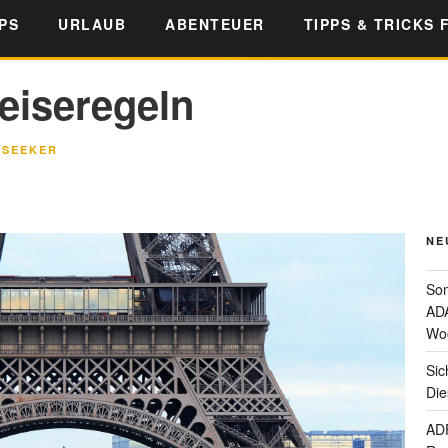
PS
URLAUB
ABENTEUER
TIPPS & TRICKS 
eiseregeln
LSEEKER
NE
Som
ADA
Wo
Sic
Die
ADF