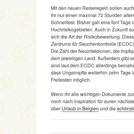
Mit den neuen Reiseregeln sollen auch
ihr nur einen maximal 72 Stunden alte
Schnelltest. Bisher galt eine fünf Tage
Hochrisikogebieten. Auch in Zukunft so
sich die Art der Risikobewertung. Dies
Zentrums für Seuchenkontrolle
(ECDC) 
Die Zahl der Neuinfektionen, die Impfq
dem jeweiligen Land. Außerdem gibt es 
sind laut dem ECDC allerdings beinahe
dass Ungeimpfte weiterhin zehn Tage l
Freitesten möglich.
Wenn ihr alle wichtigen Dokumente zus
noch nach Inspiration für euren nächst
über
Urlaub in Belgien
und die
schönst