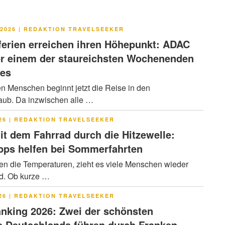
LICHT
2026
|
REDAKTION TRAVELSEEKER
rien erreichen ihren Höhepunkt: ADAC
or einem der staureichsten Wochenenden
res
en Menschen beginnt jetzt die Reise in den
ub. Da inzwischen alle …
LICHT
26
|
REDAKTION TRAVELSEEKER
it dem Fahrrad durch die Hitzewelle:
pps helfen bei Sommerfahrten
en die Temperaturen, zieht es viele Menschen wieder
ad. Ob kurze …
LICHT
26
|
REDAKTION TRAVELSEEKER
nking 2026: Zwei der schönsten
 Deutschlands führen durch Franken