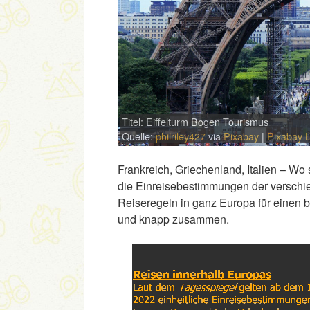
Titel: Eiffelturm Bogen Tourismus
Quelle:
philriley427
via
Pixabay
|
Pixabay 
Frankreich, Griechenland, Italien – Wo
die Einreisebestimmungen der verschie
Reiseregeln in ganz Europa für einen 
und knapp zusammen.
Link
Embed