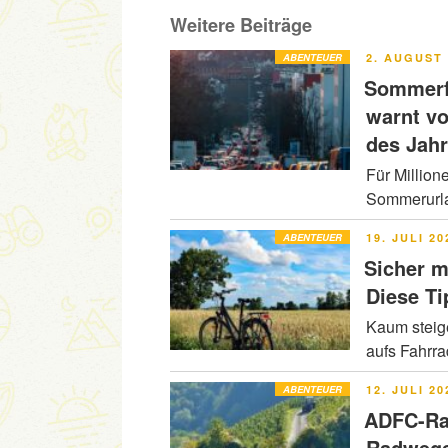
Weitere Beiträge
VERÖFFENT
ABENTEUER
2. AUGUST 
AM
Sommerfe
warnt v
des Jah
Für Million
Sommerurla
VERÖFFENT
ABENTEUER
19. JULI 20
AM
Sicher m
Diese Ti
Kaum steig
aufs Fahrr
VERÖFFENT
ABENTEUER
12. JULI 20
AM
ADFC-Ra
Radwege