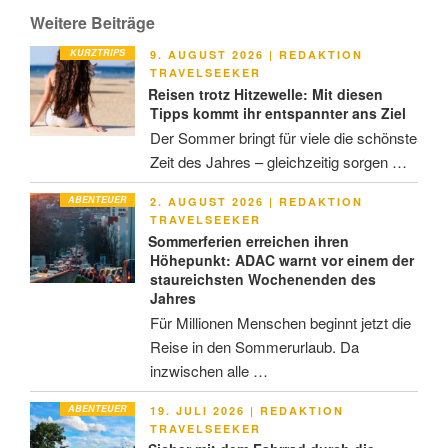
Weitere Beiträge
KURZTRIPS
VERÖFFENTLICHT
9. AUGUST 2026
|
REDAKTION
AM
TRAVELSEEKER
Reisen trotz Hitzewelle: Mit diesen
Tipps kommt ihr entspannter ans Ziel
Der Sommer bringt für viele die schönste
Zeit des Jahres – gleichzeitig sorgen …
ABENTEUER
VERÖFFENTLICHT
2. AUGUST 2026
|
REDAKTION
AM
TRAVELSEEKER
Sommerferien erreichen ihren
Höhepunkt: ADAC warnt vor einem der
staureichsten Wochenenden des
Jahres
Für Millionen Menschen beginnt jetzt die
Reise in den Sommerurlaub. Da
inzwischen alle …
ABENTEUER
VERÖFFENTLICHT
19. JULI 2026
|
REDAKTION
AM
TRAVELSEEKER