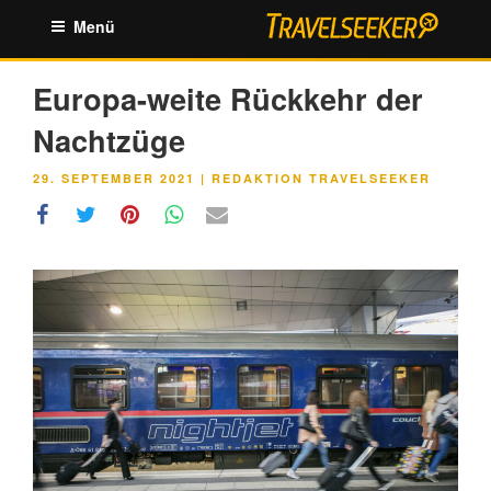
Zum
Menü
Inhalt
springen
Europa-weite Rückkehr der
Nachtzüge
VERÖFFENTLICHT
29. SEPTEMBER 2021
|
REDAKTION TRAVELSEEKER
AM