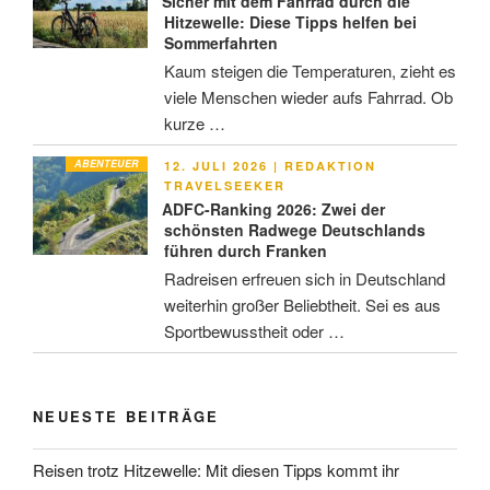
Sicher mit dem Fahrrad durch die
Hitzewelle: Diese Tipps helfen bei
Sommerfahrten
Kaum steigen die Temperaturen, zieht es
viele Menschen wieder aufs Fahrrad. Ob
kurze …
ABENTEUER
VERÖFFENTLICHT
12. JULI 2026
|
REDAKTION
AM
TRAVELSEEKER
ADFC-Ranking 2026: Zwei der
schönsten Radwege Deutschlands
führen durch Franken
Radreisen erfreuen sich in Deutschland
weiterhin großer Beliebtheit. Sei es aus
Sportbewusstheit oder …
NEUESTE BEITRÄGE
Reisen trotz Hitzewelle: Mit diesen Tipps kommt ihr