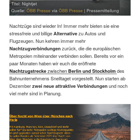
Titel: Nightjet
Quelle:
ÖBB Presse
via
ÖBB Presse
| Pressemitteilung
Nachtzüge sind wieder In! Immer mehr bieten sie eine
stressfreie und billige
Alternative
zu Autos und
Flugzeugen. Nun kehren immer mehr
Nachtzugverbindungen
zurück, die die europäischen
Metropolen miteinander verbinden sollen. Bereits vor ein
paar Monaten haben wir euch die eröffnete
Nachtzugstrecke
zwischen
Berlin und Stockholm
des
Bahnunternehmens Snelltaget vorgestellt. Nun starten ab
Dezember
zwei neue attraktive Verbindungen
und noch
viel mehr sind in Planung.
Link
Embed