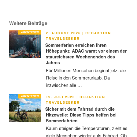
Weitere Beiträge
ABENTEUER
VERÖFFENTLICHT
2. AUGUST 2026
|
REDAKTION
AM
TRAVELSEEKER
Sommerferien erreichen ihren
Höhepunkt: ADAC warnt vor einem der
staureichsten Wochenenden des
Jahres
Für Millionen Menschen beginnt jetzt die
Reise in den Sommerurlaub. Da
inzwischen alle …
ABENTEUER
VERÖFFENTLICHT
19. JULI 2026
|
REDAKTION
AM
TRAVELSEEKER
Sicher mit dem Fahrrad durch die
Hitzewelle: Diese Tipps helfen bei
Sommerfahrten
Kaum steigen die Temperaturen, zieht es
viele Menschen wieder aufs Fahrrad. Ob