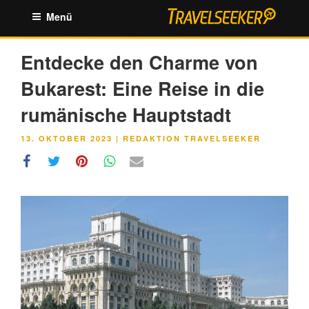
Zum
Menü
Inhalt
springen
Entdecke den Charme von
Bukarest: Eine Reise in die
rumänische Hauptstadt
VERÖFFENTLICHT
13. OKTOBER 2023
|
REDAKTION TRAVELSEEKER
AM