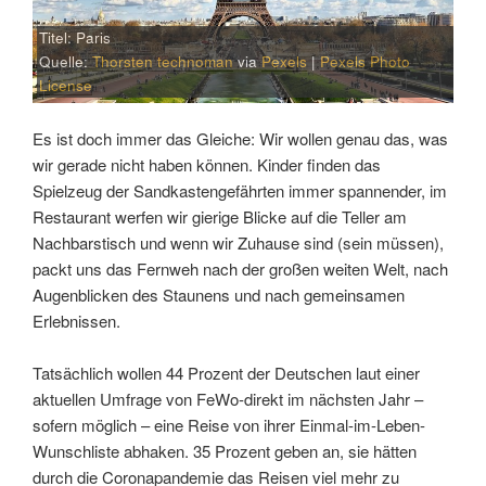
Titel: Paris
Quelle:
Thorsten technoman
via
Pexels
|
Pexels Photo
License
Es ist doch immer das Gleiche: Wir wollen genau das, was
wir gerade nicht haben können. Kinder finden das
Spielzeug der Sandkastengefährten immer spannender, im
Restaurant werfen wir gierige Blicke auf die Teller am
Nachbarstisch und wenn wir Zuhause sind (sein müssen),
packt uns das Fernweh nach der großen weiten Welt, nach
Augenblicken des Staunens und nach gemeinsamen
Erlebnissen.
Tatsächlich wollen 44 Prozent der Deutschen laut einer
aktuellen Umfrage von FeWo-direkt im nächsten Jahr –
sofern möglich – eine Reise von ihrer Einmal-im-Leben-
Wunschliste abhaken. 35 Prozent geben an, sie hätten
durch die Coronapandemie das Reisen viel mehr zu