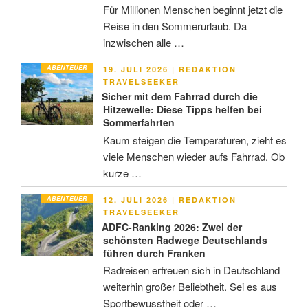
Für Millionen Menschen beginnt jetzt die
Reise in den Sommerurlaub. Da
inzwischen alle …
ABENTEUER
VERÖFFENTLICHT
19. JULI 2026
|
REDAKTION
AM
TRAVELSEEKER
Sicher mit dem Fahrrad durch die
Hitzewelle: Diese Tipps helfen bei
Sommerfahrten
Kaum steigen die Temperaturen, zieht es
viele Menschen wieder aufs Fahrrad. Ob
kurze …
ABENTEUER
VERÖFFENTLICHT
12. JULI 2026
|
REDAKTION
AM
TRAVELSEEKER
ADFC-Ranking 2026: Zwei der
schönsten Radwege Deutschlands
führen durch Franken
Radreisen erfreuen sich in Deutschland
weiterhin großer Beliebtheit. Sei es aus
Sportbewusstheit oder …