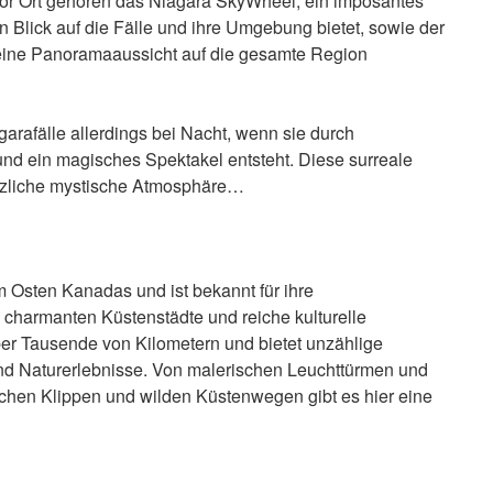
or Ort gehören das Niagara SkyWheel, ein imposantes
Blick auf die Fälle und ihre Umgebung bietet, sowie der
eine Panoramaaussicht auf die gesamte Region
arafälle allerdings bei Nacht, wenn sie durch
und ein magisches Spektakel entsteht. Diese surreale
ätzliche mystische Atmosphäre…
m Osten Kanadas und ist bekannt für ihre
charmanten Küstenstädte und reiche kulturelle
über Tausende von Kilometern und bietet unzählige
nd Naturerlebnisse. Von malerischen Leuchttürmen und
chen Klippen und wilden Küstenwegen gibt es hier eine