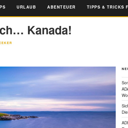
PS
URLAUB
ABENTEUER
TIPPS & TRICKS 
rch… Kanada!
EEKER
NE
Som
ADA
Wo
Sic
Die
ADF