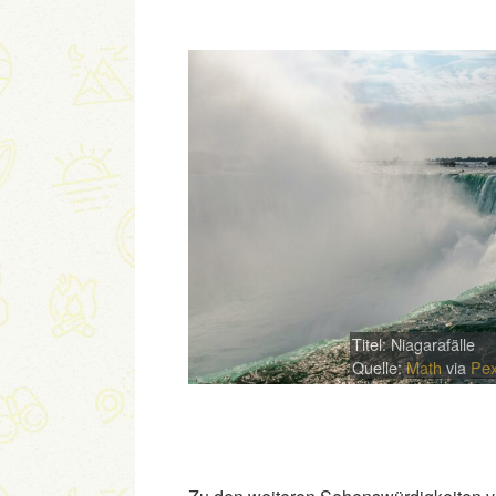
Titel: Niagarafälle
Quelle:
Math
via
Pex