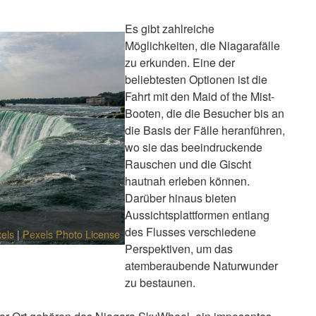
Es gibt zahlreiche
Möglichkeiten, die Niagarafälle
zu erkunden. Eine der
beliebtesten Optionen ist die
Fahrt mit den Maid of the Mist-
Booten, die die Besucher bis an
die Basis der Fälle heranführen,
wo sie das beeindruckende
Rauschen und die Gischt
hautnah erleben können.
Darüber hinaus bieten
Aussichtsplattformen entlang
des Flusses verschiedene
els
|
Pexels Photo License
Perspektiven, um das
atemberaubende Naturwunder
zu bestaunen.