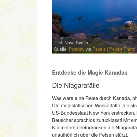
Titel: Nova Scotia
Quelle:
Pixabay
via
Pexels
|
Pexels Photo 
Entdecke die Magie Kanadas
Die Niagarafälle
Was wäre eine Reise durch Kanada, o
Die majestätischen Wasserfälle, die s
US-Bundesstaat New York erstrecken, b
Beuscher sprachlos zurücklässt! Mit ei
Kilometern beeindrucken die Niagarafä
unaufhörlich über die Felsen stürzt.