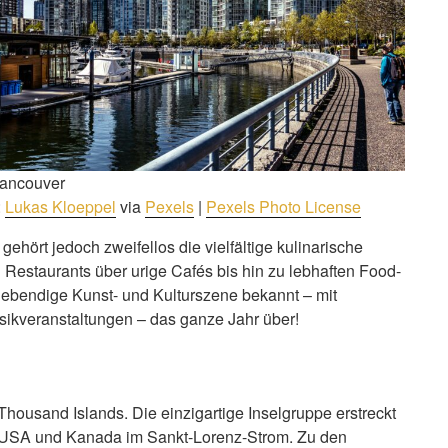
Vancouver
:
Lukas Kloeppel
via
Pexels
|
Pexels Photo License
hört jedoch zweifellos die vielfältige kulinarische
 Restaurants über urige Cafés bis hin zu lebhaften Food-
e lebendige Kunst- und Kulturszene bekannt – mit
sikveranstaltungen – das ganze Jahr über!
Thousand Islands. Die einzigartige Inselgruppe erstreckt
 USA und Kanada im Sankt-Lorenz-Strom. Zu den