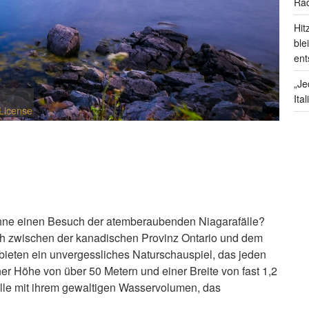
Rad
Hit
ble
ent
„Je
Ita
License
hne einen Besuch der atemberaubenden Niagarafälle?
ich zwischen der kanadischen Provinz Ontario und dem
ieten ein unvergessliches Naturschauspiel, das jeden
ner Höhe von über 50 Metern und einer Breite von fast 1,2
lle mit ihrem gewaltigen Wasservolumen, das