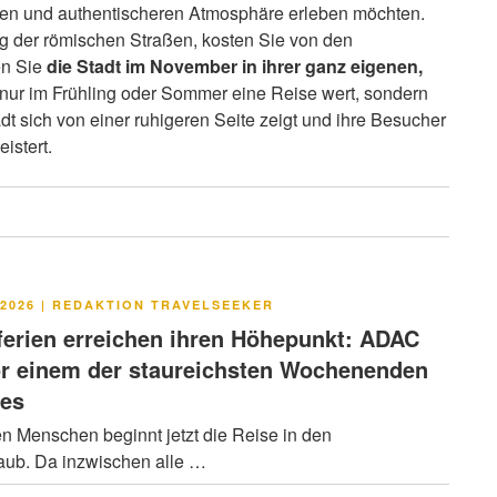
geren und authentischeren Atmosphäre erleben möchten.
g der römischen Straßen, kosten Sie von den
en Sie
die Stadt im November in ihrer ganz eigenen,
t nur im Frühling oder Sommer eine Reise wert, sondern
t sich von einer ruhigeren Seite zeigt und ihre Besucher
istert.
LICHT
2026
|
REDAKTION TRAVELSEEKER
rien erreichen ihren Höhepunkt: ADAC
or einem der staureichsten Wochenenden
res
en Menschen beginnt jetzt die Reise in den
ub. Da inzwischen alle …