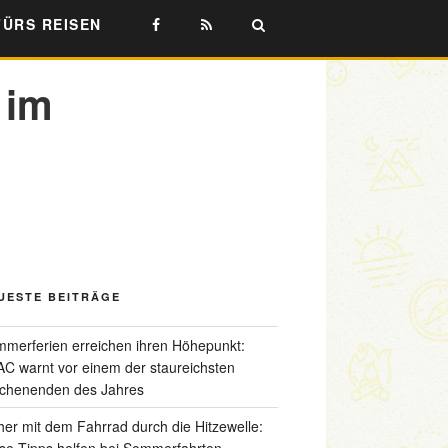
FÜRS REISEN
 im
UESTE BEITRÄGE
merferien erreichen ihren Höhepunkt:
C warnt vor einem der staureichsten
chenenden des Jahres
her mit dem Fahrrad durch die Hitzewelle:
se Tipps helfen bei Sommerfahrten