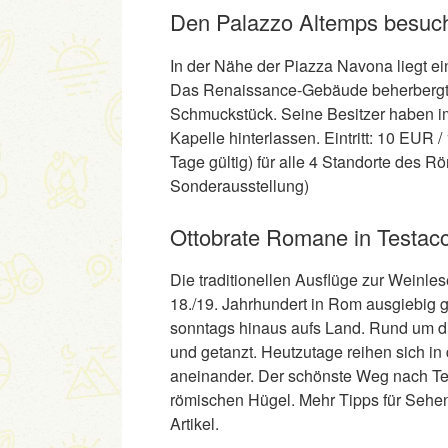
Den Palazzo Altemps besuc
In der Nähe der Piazza Navona liegt 
Das Renaissance-Gebäude beherbergt ni
Schmuckstück. Seine Besitzer haben im
Kapelle hinterlassen. Eintritt: 10 EUR 
Tage gültig) für alle 4 Standorte des
Sonderausstellung)
Ottobrate Romane in Testacc
Die traditionellen Ausflüge zur Weinl
18./19. Jahrhundert in Rom ausgiebig g
sonntags hinaus aufs Land. Rund um d
und getanzt. Heutzutage reihen sich i
aneinander. Der schönste Weg nach Tes
römischen Hügel. Mehr Tipps für Sehen
Artikel.