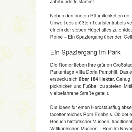
Jahrhunderts stammt.
Neben den bunten Räumlichkeiten der
Unweit des größten Touristentrubels ve
einem der sieben Hügel alles zu entdeck
Rome – Ein Spaziergang über den Celi
Ein Spaziergang im Park
Die Römer lieben ihre grünen Großsta
Parkanlage Villa Doria Pamphili. Das 
erstreckt sich
über 184 Hektar.
Genug P
picknicken und Fußball zu spielen. Mitt
vielbefahrene Straße geteilt.
Die Ideen für einen Herbstausflug abse
facettenreiches Rom-Erlebnis. Ob bei
Besuch historischer Museen, tradition
Vatikanischen Museen – Rom im Novemb