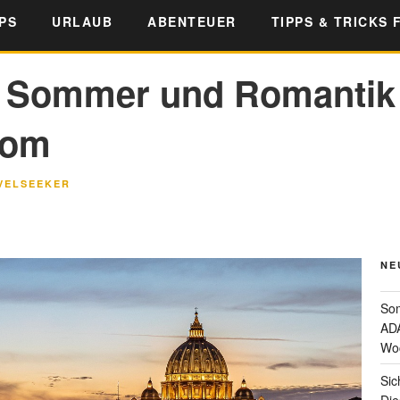
PS
URLAUB
ABENTEUER
TIPPS & TRICKS 
n Sommer und Romantik
Rom
VELSEEKER
NE
Som
ADA
Wo
Sic
Die