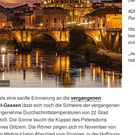
ADF
Rad
Hit
ble
ent
„Je
Ita
cense
als eine sanfte Erinnerung an die
vergangenen
dt-Gassen
lässt sich noch die Schwere der vergangenen
angenehme Durchschnittstemperaturen von 22 Grad
groß. Die Sonne taucht die Kuppel des Petersdoms
denes Glitzern. Die Römer zeigen sich im November von
oller Wehmut beim Abschied vom Sommer, in der Hoffnung