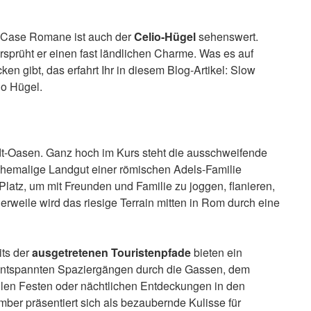
 Case Romane ist auch der
Celio-Hügel
sehenswert.
rsprüht er einen fast ländlichen Charme. Was es auf
en gibt, das erfahrt Ihr in diesem Blog-Artikel: Slow
o Hügel.
dt-Oasen. Ganz hoch im Kurs steht die ausschweifende
ehemalige Landgut einer römischen Adels-Familie
latz, um mit Freunden und Familie zu joggen, flanieren,
lerweile wird das riesige Terrain mitten in Rom durch eine
its der
ausgetretenen Touristenpfade
bieten ein
 entspannten Spaziergängen durch die Gassen, dem
ellen Festen oder nächtlichen Entdeckungen in den
er präsentiert sich als bezaubernde Kulisse für