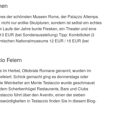
hen
eines der schönsten Museen Roms, der Palazzo Altemps.
cht nur antike Skulpturen, sondern ist selbst ein echtes
 Laufe der Jahre bunte Fresken, ein Theater und eine
/ 13 EUR (bei Sonderausstellung) Tipp: Kombiticket (3
 Römischen Nationalmuseums 12 EUR / 15 EUR (bei
io Feiern
ese im Herbst, Ottobrate Romane genannt, wurden im
efeiert. Schick gemacht ging es donnerstags oder
ie Weinkeller am Monte Testaccio wurde geschmaust
n dem Scherbenhügel Restaurants, Bars und Clubs
taccio führt über den Aventin, einen der sieben
swürdigkeiten in Testaccio finden Sie in diesem Blog-