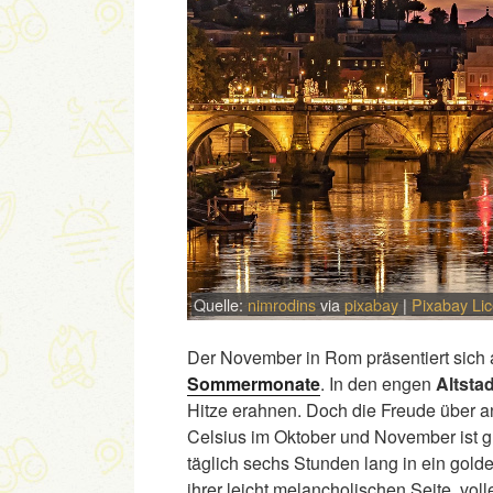
Quelle:
nimrodins
via
pixabay
|
Pixabay Li
Der November in Rom präsentiert sich 
Sommermonate
. In den engen
Altsta
Hitze erahnen. Doch die Freude über 
Celsius im Oktober und November ist 
täglich sechs Stunden lang in ein gol
ihrer leicht melancholischen Seite, v