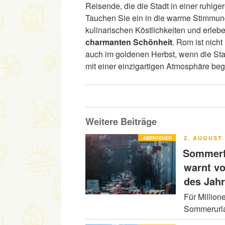
Reisende, die die Stadt in einer ruhi
Tauchen Sie ein in die warme Stimmun
kulinarischen Köstlichkeiten und erleb
charmanten Schönheit
. Rom ist nich
auch im goldenen Herbst, wenn die Stad
mit einer einzigartigen Atmosphäre bege
Weitere Beiträge
VERÖFFENT
ABENTEUER
2. AUGUST 
AM
Sommerfe
warnt v
des Jah
Für Million
Sommerurla