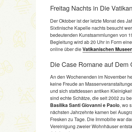
Freitag Nachts in Die Vatik
Der Oktober ist der letzte Monat des J
Sixtinische Kapelle nachts besucht wer
bedeutenden Kunstsammlungen von 19 bi
Begleitung wird ab 20 Uhr in Form eine
online über die
Vatikanischen Musee
Die Case Romane auf Dem 
An den Wochenenden im November herr
keine Freude an Massenveranstaltung
und sich stattdessen antiken Kleinig
sind echte Schätze, die seit 2002 zu be
Basilika Santi Giovanni e Paolo
, wo 
nächsten Jahrzehnte kamen bei Ausgr
Fresken zu Tage. Die Immobilie war da
Vereinigung zweier Wohnhäuser entsta