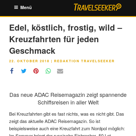
Zum
Menü
Inhalt
springen
Edel, köstlich, frostig, wild –
Kreuzfahrten für jeden
Geschmack
VERÖFFENTLICHT
22. OKTOBER 2018
|
REDAKTION TRAVELSEEKER
AM
Das neue ADAC Reisemagazin zeigt spannende
Schiffsreisen in aller Welt
Bei Kreuzfahrten gibt es fast nichts, was es nicht gibt. Das
zeigt das aktuelle ADAC Reisemagazin. So ist
beispielsweise auch eine Kreuzfahrt zum Nordpol möglich:
Im Sommer bringt der russische Eisbrecher „50 Let