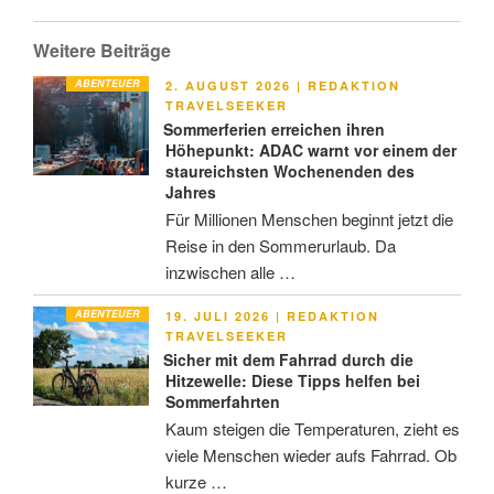
Weitere Beiträge
ABENTEUER
VERÖFFENTLICHT
2. AUGUST 2026
|
REDAKTION
AM
TRAVELSEEKER
Sommerferien erreichen ihren
Höhepunkt: ADAC warnt vor einem der
staureichsten Wochenenden des
Jahres
Für Millionen Menschen beginnt jetzt die
Reise in den Sommerurlaub. Da
inzwischen alle …
ABENTEUER
VERÖFFENTLICHT
19. JULI 2026
|
REDAKTION
AM
TRAVELSEEKER
Sicher mit dem Fahrrad durch die
Hitzewelle: Diese Tipps helfen bei
Sommerfahrten
Kaum steigen die Temperaturen, zieht es
viele Menschen wieder aufs Fahrrad. Ob
kurze …