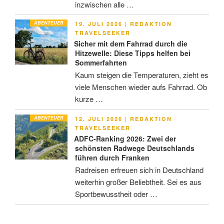
inzwischen alle …
ABENTEUER
VERÖFFENTLICHT
19. JULI 2026
|
REDAKTION
AM
TRAVELSEEKER
Sicher mit dem Fahrrad durch die
Hitzewelle: Diese Tipps helfen bei
Sommerfahrten
Kaum steigen die Temperaturen, zieht es
viele Menschen wieder aufs Fahrrad. Ob
kurze …
ABENTEUER
VERÖFFENTLICHT
12. JULI 2026
|
REDAKTION
AM
TRAVELSEEKER
ADFC-Ranking 2026: Zwei der
schönsten Radwege Deutschlands
führen durch Franken
Radreisen erfreuen sich in Deutschland
weiterhin großer Beliebtheit. Sei es aus
Sportbewusstheit oder …