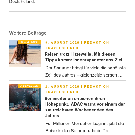
Deutshcland.
Weitere Beiträge
KURZTRIPS
VERÖFFENTLICHT
9. AUGUST 2026
|
REDAKTION
AM
TRAVELSEEKER
Reisen trotz Hitzewelle: Mit diesen
Tipps kommt ihr entspannter ans Ziel
Der Sommer bringt für viele die schönste
Zeit des Jahres – gleichzeitig sorgen …
ABENTEUER
VERÖFFENTLICHT
2. AUGUST 2026
|
REDAKTION
AM
TRAVELSEEKER
Sommerferien erreichen ihren
Höhepunkt: ADAC warnt vor einem der
staureichsten Wochenenden des
Jahres
Für Millionen Menschen beginnt jetzt die
Reise in den Sommerurlaub. Da