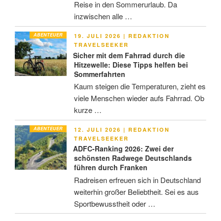
Reise in den Sommerurlaub. Da
inzwischen alle …
ABENTEUER
VERÖFFENTLICHT
19. JULI 2026
|
REDAKTION
AM
TRAVELSEEKER
Sicher mit dem Fahrrad durch die
Hitzewelle: Diese Tipps helfen bei
Sommerfahrten
Kaum steigen die Temperaturen, zieht es
viele Menschen wieder aufs Fahrrad. Ob
kurze …
ABENTEUER
VERÖFFENTLICHT
12. JULI 2026
|
REDAKTION
AM
TRAVELSEEKER
ADFC-Ranking 2026: Zwei der
schönsten Radwege Deutschlands
führen durch Franken
Radreisen erfreuen sich in Deutschland
weiterhin großer Beliebtheit. Sei es aus
Sportbewusstheit oder …